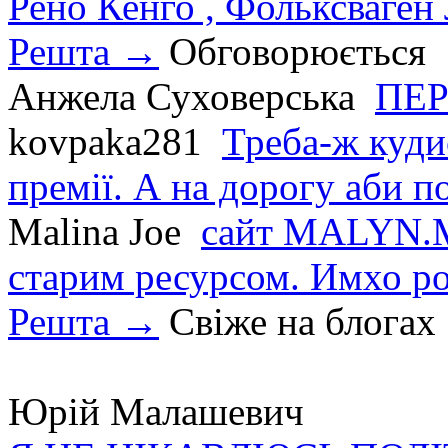
Рено Кенго , Фольксваген Л
Решта →
Обговорюється
Анжела Суховерська
ПЕР
kovpaka281
Треба-ж куди
премії. А на дорогу аби по
Malina Joe
сайт MALYN.M
старим ресурсом. Имхо р
Решта →
Свіже на блогах
Юрій Малашевич