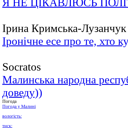
Я НЕ ЦІКАВЛЮСЬ ПОЛ
Ірина Кримська-Лузанчук
Іронічне есе про те, хто к
Socratos
Малинська народна республ
доведу))
Погода
Погода у
Малині
вологість:
тиск: