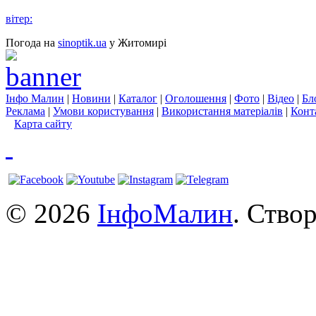
вітер:
Погода на
sinoptik.ua
у Житомирі
Інфо Малин
|
Новини
|
Каталог
|
Оголошення
|
Фото
|
Відео
|
Бл
Реклама
|
Умови користування
|
Використання матеріалів
|
Конт
Карта сайту
© 2026
ІнфоМалин
. Ство