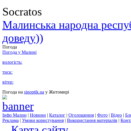
Socratos
Малинська народна республ
доведу))
Погода
Погода у
Малині
вологість:
тиск:
вітер:
Погода на
sinoptik.ua
у Житомирі
Інфо Малин
|
Новини
|
Каталог
|
Оголошення
|
Фото
|
Відео
|
Бл
Реклама
|
Умови користування
|
Використання матеріалів
|
Конт
Карта сайту