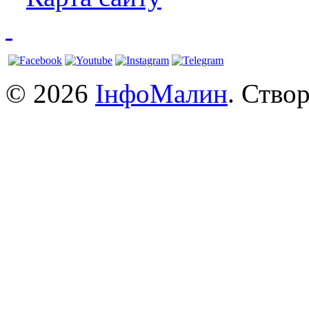
© 2026
ІнфоМалин
. Ство