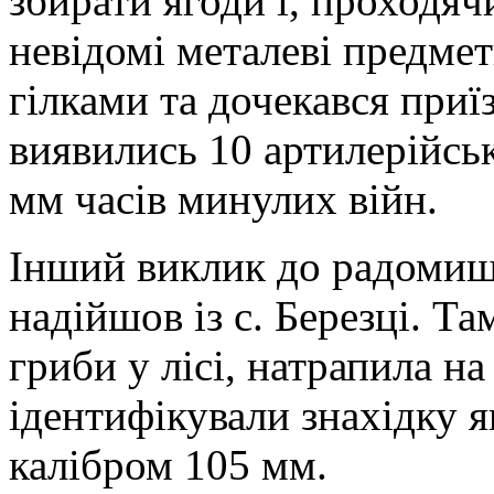
збирати ягоди і, проходяч
невідомі металеві предмет
гілками та дочекався приї
виявились 10 артилерійсь
мм часів минулих війн.
Інший виклик до радомиш
надійшов із с. Березці. Т
гриби у лісі, натрапила 
ідентифікували знахідку 
калібром 105 мм.