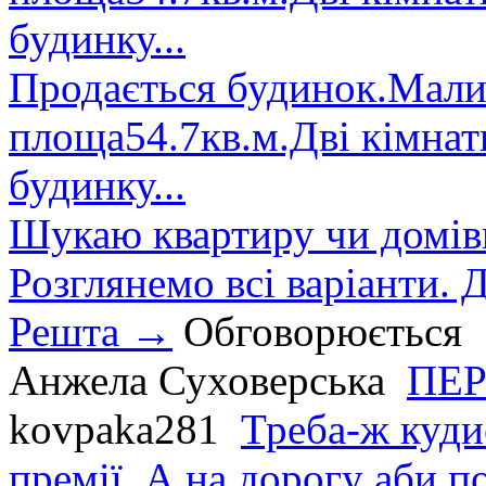
будинку...
Продається будинок.Малин
площа54.7кв.м.Дві кімнат
будинку...
Шукаю квартиру чи домівк
Розглянемо всі варіанти. Д
Решта →
Обговорюється
Анжела Суховерська
ПЕР
kovpaka281
Треба-ж куди
премії. А на дорогу аби по