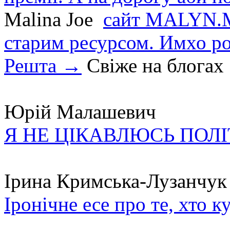
Malina Joe
сайт MALYN.M
старим ресурсом. Имхо р
Решта →
Свіже на блогах
Юрій Малашевич
Я НЕ ЦІКАВЛЮСЬ ПОЛ
Ірина Кримська-Лузанчук
Іронічне есе про те, хто к