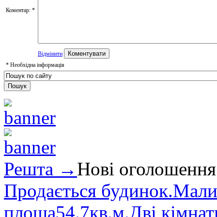
Коментар:
*
Відмінити
*
Необхідна інформація
Решта →
Нові оголошення
Продається будинок.Малин
площа54.7кв.м.Дві кімнат