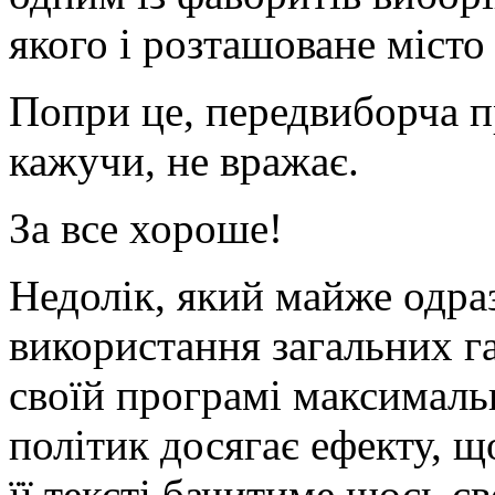
якого і розташоване місто 
Попри це, передвиборча п
кажучи, не вражає.
За все хороше!
Недолік, який майже одраз
використання загальних г
своїй програмі максималь
політик досягає ефекту, 
її тексті бачитиме щось св