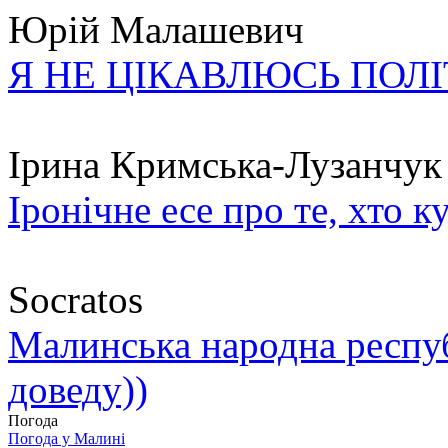
Юрій Малашевич
Я НЕ ЦІКАВЛЮСЬ ПОЛ
Ірина Кримська-Лузанчук
Іронічне есе про те, хто к
Socratos
Малинська народна республ
доведу))
Погода
Погода у
Малині