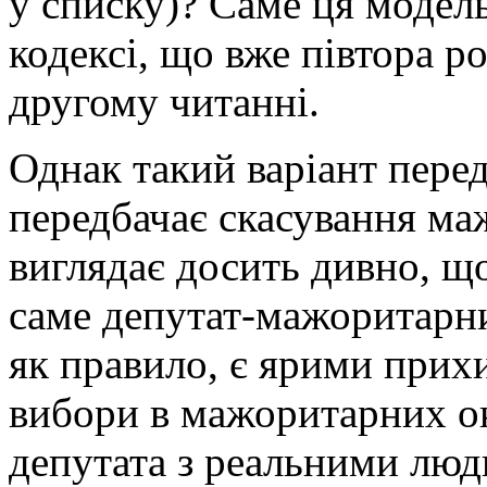
у списку)? Саме ця модел
кодексі, що вже півтора ро
другому читанні.
Однак такий варіант пер
передбачає скасування ма
виглядає досить дивно, щ
саме депутат-мажоритарни
як правило, є ярими прих
вибори в мажоритарних ок
депутата з реальними людь