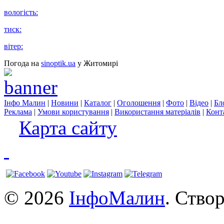
вологість:
тиск:
вітер:
Погода на
sinoptik.ua
у Житомирі
Інфо Малин
|
Новини
|
Каталог
|
Оголошення
|
Фото
|
Відео
|
Бл
Реклама
|
Умови користування
|
Використання матеріалів
|
Конт
Карта сайту
© 2026
ІнфоМалин
. Ство