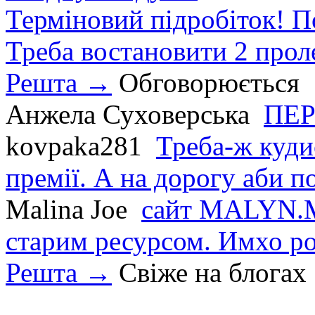
Терміновий підробіток! П
Треба востановити 2 проле
Решта →
Обговорюється
Анжела Суховерська
ПЕР
kovpaka281
Треба-ж куди
премії. А на дорогу аби по
Malina Joe
сайт MALYN.M
старим ресурсом. Имхо р
Решта →
Свіже на блогах