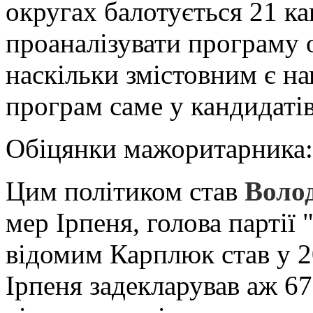
округах балотується 21 к
проаналізувати програму 
наскільки змістовним є н
програм саме у кандидаті
Обіцянки мажоритарника: 
Цим політиком став
Воло
мер Ірпеня, голова партії
відомим Карплюк став у 20
Ірпеня задекларував аж 6