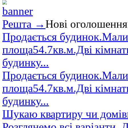
Решта →
Нові оголошення
Продається будинок.Малин
площа54.7кв.м.Дві кімнат
будинку...
Продається будинок.Малин
площа54.7кв.м.Дві кімнат
будинку...
Шукаю квартиру чи домівк
Розглянемо всі варіанти. Д