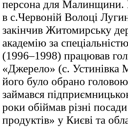
персона для Малинщини. 
в с.Червоній Волоці Лугин
закінчив Житомирську де
академію за спеціальніст
(1996–1998) працював го
«Джерело» (с. Устинівка 
його було обрано головою
займався підприємницькою
роки обіймав різні посад
продуктів» у Києві та обла