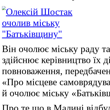
Він очолює міську раду та
здійснює керівництво їх д
повноваження, передбачен
«Про місцеве самоврядува
й очолює міську «Батьк
Про те що в Малині відбу