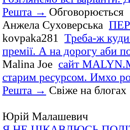
Решта →
Обговорюється
Анжела Суховерська
ПЕР
kovpaka281
Треба-ж куди
премії. А на дорогу аби по
Malina Joe
сайт MALYN.M
старим ресурсом. Имхо р
Решта →
Свіже на блогах
Юрій Малашевич
Я НЕ ЦІКАВЛЮСЬ ПОЛ