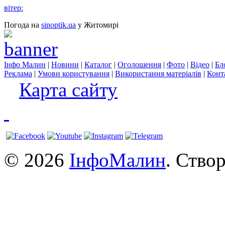
вітер:
Погода на
sinoptik.ua
у Житомирі
Інфо Малин
|
Новини
|
Каталог
|
Оголошення
|
Фото
|
Відео
|
Бл
Реклама
|
Умови користування
|
Використання матеріалів
|
Конт
Карта сайту
© 2026
ІнфоМалин
. Ство