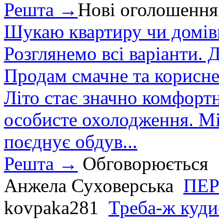
Решта →
Нові оголошення
Шукаю квартиру чи домівк
Розглянемо всі варіанти. Д
Продам смачне та корисне
Літо стає значно комфорт
особисте охолодження. М
поєднує обдув...
Решта →
Обговорюється
Анжела Суховерська
ПЕР
kovpaka281
Треба-ж куди