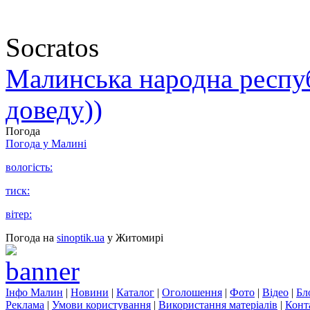
Socratos
Малинська народна республ
доведу))
Погода
Погода у
Малині
вологість:
тиск:
вітер:
Погода на
sinoptik.ua
у Житомирі
Інфо Малин
|
Новини
|
Каталог
|
Оголошення
|
Фото
|
Відео
|
Бл
Реклама
|
Умови користування
|
Використання матеріалів
|
Конт