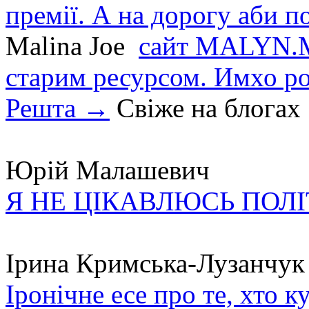
премії. А на дорогу аби по
Malina Joe
сайт MALYN.M
старим ресурсом. Имхо р
Решта →
Свіже на блогах
Юрій Малашевич
Я НЕ ЦІКАВЛЮСЬ ПОЛ
Ірина Кримська-Лузанчук
Іронічне есе про те, хто к