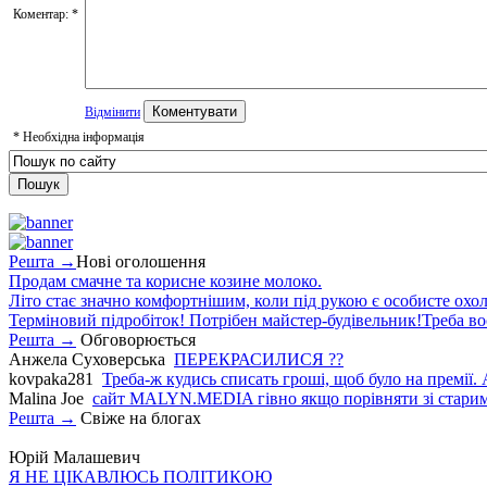
Коментар:
*
Відмінити
*
Необхідна інформація
Решта →
Нові оголошення
Продам смачне та корисне козине молоко.
Літо стає значно комфортнішим, коли під рукою є особисте охо
Терміновий підробіток! Потрібен майстер-будівельник!Треба во
Решта →
Обговорюється
Анжела Суховерська
ПЕРЕКРАСИЛИСЯ ??
kovpaka281
Треба-ж кудись списать гроші, щоб було на премії. 
Malina Joe
сайт MALYN.MEDIA гiвно якщо порiвняти зi старим
Решта →
Свіже на блогах
Юрій Малашевич
Я НЕ ЦІКАВЛЮСЬ ПОЛІТИКОЮ