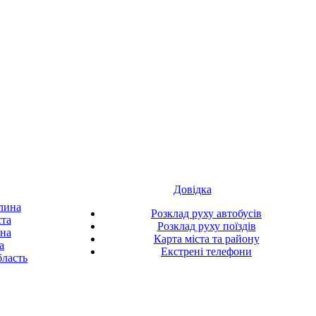
Довідка
лина
Розклад руху автобусів
ста
Розклад руху поїздів
ина
Карта міста та району
а
Екстрені телефони
ласть