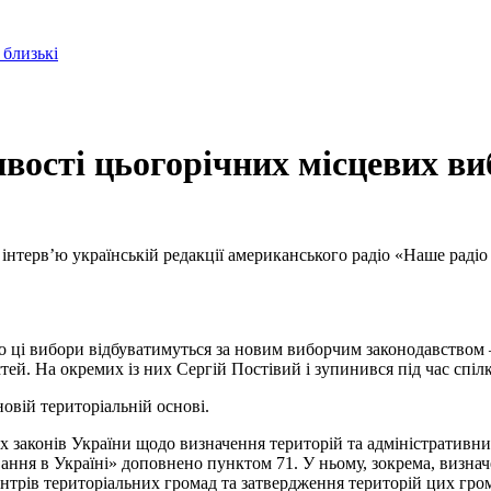
 близькі
вості цьогорічних місцевих ви
 інтервʼю українській редакції американського радіо «Наше раді
що ці вибори відбуватимуться за новим виборчим законодавством 
ей. На окремих із них Сергій Постівий і зупинився під час спіл
новій територіальній основі.
их законів України щодо визначення територій та адміністративни
ння в Україні» доповнено пунктом 71. У ньому, зокрема, визнач
нтрів територіальних громад та затвердження територій цих гром