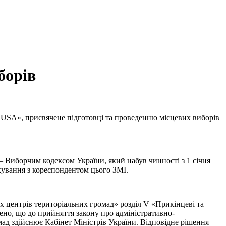
борів
о USA», присвячене підготовці та проведенню місцевих виборів
– Виборчим кодексом України, який набув чинності з 1 січня
кування з кореспондентом цього ЗМІ.
х центрів територіальних громад» розділ V «Прикінцеві та
ено, що до прийняття закону про адміністративно-
ад здійснює Кабінет Міністрів України. Відповідне рішення