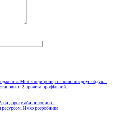
лодження. Міні кондиціонер на шию поєднує обдув...
становити 2 пролета профільной...
А на дорогу аби половина...
 ресурсом. Имхо розробника