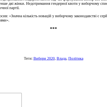
нше дві жінки. Недотримання гендерної квоти у виборчому списк
ичної партії.
ив: «Значна кількість новацій у виборчому законодавстві є серй
нями».
***
Теги:
Вибори 2020
,
Влада
,
Політика