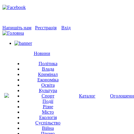
Напишіть нам
Реєстрація
Вхід
Новини
Політика
Влада
Кримінал
Економіка
Освіта
Культура
Спорт
Каталог
Оголошенн
Події
Різне
Місто
Екологія
Суспільство
Війна
Промо