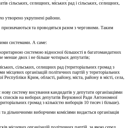
тів сільських, селищних, міських рад і сільських, селищних,
уло утворено укрупнені райони.
и призначаються та проводяться разом з черговими. Таким
чими системами. А саме:
 мажоритарною системою відносної більшості в багатомандатних
не менше двох і не більше чотирьох депутатів;
іських, сільських, селищних рад (територіальних громад з
ми місцевих організацій політичних партій у територіальних
Республіки Крим, області, району, міста, району в місті, села,
 нову систему висування кандидатів у депутати організаціями
их списків на виборах депутатів Верховної Ради Автономної
риторіальних громад з кількістю виборців 10 тисяч і більше).
 та дільничними виборчими комісіями видається організація
ків місцевих організацій політичних партій, за якою серед