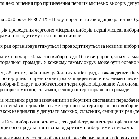
ття нею рішення про призначення перших місцевих виборів депута
ня 2020 року № 807-ІХ «Про утворення та ліквідацію районів» б
у рік проведення чергових місцевих виборів перші місцеві вибор
рами проводитимуться і перші вибори.
вих рад організовуватимуться і проводитимуться за новими вибор
іальних громад з кількістю виборців до 10 тисяч) проводяться за
риторіальної громади. У кожному такому окрузі може бути обрано 
 обласних, районних, районних у місті рад, а також депутатів м
ю пропорційного представництва за відкритими виборчими списка
борчий округ, що збігається з територією відповідно Автономної 
иторією міської, сільської, селищної територіальної громади.
тів місцевих рад за зазначеними виборчими системами передбачає
 списків кандидатів, а саме: єдиного та територіальних виборч
акож кандидатів у депутати міських, сільських, селищних рад (те
тій та виборцями, а також для адміністрування територіальними
орційного представництва за відкритими виборчими списками.
им дотримання гендерної квоти під час формування виборчих спис