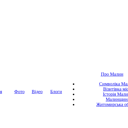
Про Малин
Символіка Ма
Візитівка мі
я
Фото
Відео
Блоги
Історія Мал
Малинщин
Житомирська об