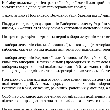
Кабміну подається до Центральної виборчої комісії для прийня
міських голів відповідних територіальних громад.
Також, згідно з Постановою Верховної Ради України від 17 лип
По-друге
, відповідно до приписів Виборчого кодексу України 
чином, 25 жовтня 2020 року разом з черговими місцевими вибо
По-третє
, цьогорічні чергові та перші вибори депутатів місце
– вибори депутатів сільської, селищної, міської ради (територ
виборчих округах, на які поділяється територія відповідної те
– вибори депутатів Верховної Ради Автономної Республіки Крим,
кількістю виборців 10 тисяч і більше) проводяться за системо
виборчих округах, на які поділяється єдиний багатомандатний ви
селища згідно з адміністративно-територіальним устроєм або тер
При цьому організація підготовки і проведення виборів депута
політичних партій. А також – формування нових видів виборчих
Республіки Крим, обласних, районних, районних у місті рад, а т
Особливо складною для розуміння організаціями політичних пар
підготовки і проведення зазначених виборів за системою проп
По-четверте
, на виборах 25 жовтня 2020 року буде обов’язков