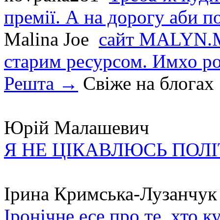
премії. А на дорогу аби по
Malina Joe
сайт MALYN.M
старим ресурсом. Имхо р
Решта →
Свіже на блогах
Юрій Малашевич
Я НЕ ЦІКАВЛЮСЬ ПОЛ
Ірина Кримська-Лузанчук
Іронічне есе про те, хто к