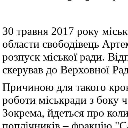
30 травня 2017 року місь
области свободівець Арте
розпуск міської ради. Від
скерував до Верховної Ра
Причиною для такого крок
роботи міськради з боку ч
Зокрема, йдеться про коли
поплічників ‒ фракцію "С