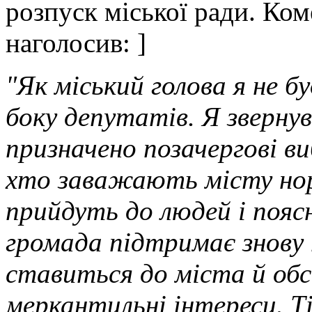
розпуск міської ради. Ком
наголосив: ]
"Як міський голова я не б
боку депутатів. Я звернув
призначено позачергові ви
хто заважають місту нор
прийдуть до людей і поясн
громада підтримає знову 
ставиться до міста й об
меркантильні інтереси. Ті