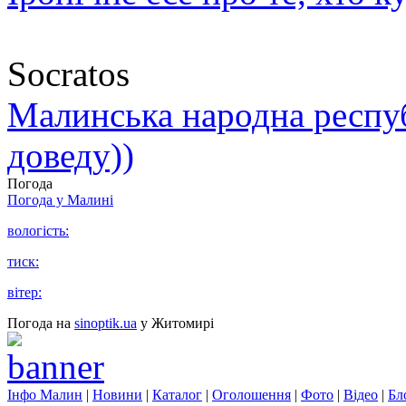
Socratos
Малинська народна республ
доведу))
Погода
Погода у
Малині
вологість:
тиск:
вітер:
Погода на
sinoptik.ua
у Житомирі
Інфо Малин
|
Новини
|
Каталог
|
Оголошення
|
Фото
|
Відео
|
Бл