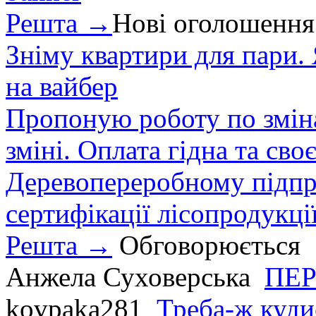
Решта →
Нові оголошення
Зніму квартири для пари.
на вайбер
Пропоную роботу по зміна
зміні. Оплата гідна та сво
Деревопереробному підпри
сертифікації лісопродукції
Решта →
Обговорюється
Анжела Суховерська
ПЕР
kovpaka281
Треба-ж куди