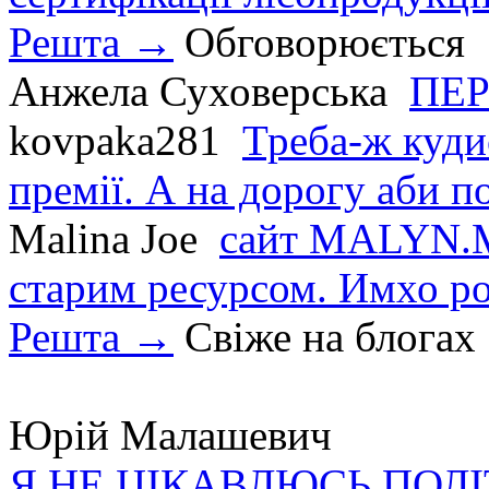
Решта →
Обговорюється
Анжела Суховерська
ПЕР
kovpaka281
Треба-ж куди
премії. А на дорогу аби по
Malina Joe
сайт MALYN.M
старим ресурсом. Имхо р
Решта →
Свіже на блогах
Юрій Малашевич
Я НЕ ЦІКАВЛЮСЬ ПОЛ