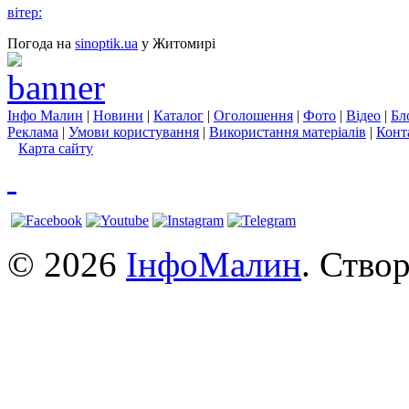
вітер:
Погода на
sinoptik.ua
у Житомирі
Інфо Малин
|
Новини
|
Каталог
|
Оголошення
|
Фото
|
Відео
|
Бл
Реклама
|
Умови користування
|
Використання матеріалів
|
Конт
Карта сайту
© 2026
ІнфоМалин
. Ство