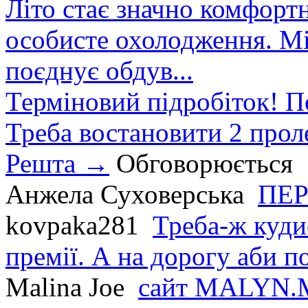
Літо стає значно комфорт
особисте охолодження. М
поєднує обдув...
Терміновий підробіток! П
Треба востановити 2 проле
Решта →
Обговорюється
Анжела Суховерська
ПЕР
kovpaka281
Треба-ж куди
премії. А на дорогу аби по
Malina Joe
сайт MALYN.M