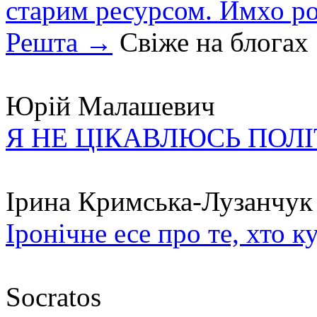
старим ресурсом. Имхо р
Решта →
Свіже на блогах
Юрій Малашевич
Я НЕ ЦІКАВЛЮСЬ ПОЛ
Ірина Кримська-Лузанчук
Іронічне есе про те, хто к
Socratos