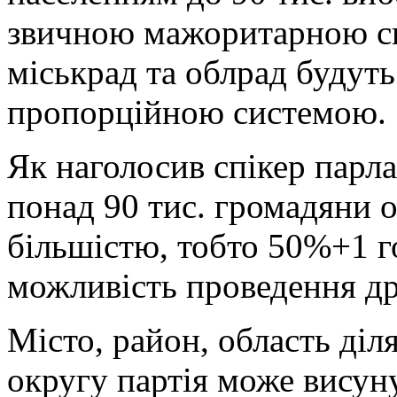
звичною мажоритарною си
міськрад та облрад будуть
пропорційною системою.
Як наголосив спікер парла
понад 90 тис. громадяни
більшістю, тобто 50%+1 г
можливість проведення др
Місто, район, область діл
округу партія може висун