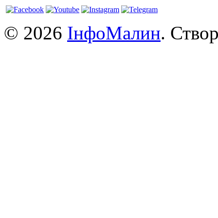
© 2026
ІнфоМалин
. Ство