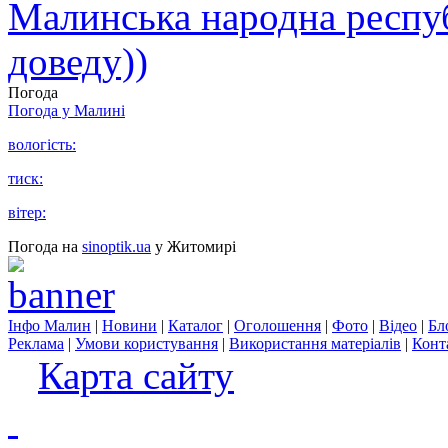
Малинська народна республ
доведу))
Погода
Погода у
Малині
вологість:
тиск:
вітер:
Погода на
sinoptik.ua
у Житомирі
Інфо Малин
|
Новини
|
Каталог
|
Оголошення
|
Фото
|
Відео
|
Бл
Реклама
|
Умови користування
|
Використання матеріалів
|
Конт
Карта сайту