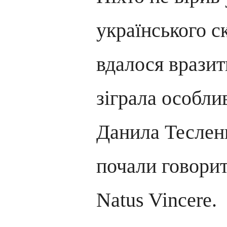
українського с
вдалося вразит
зіграла особли
Данила Тесленк
почали говори
Natus Vincere.