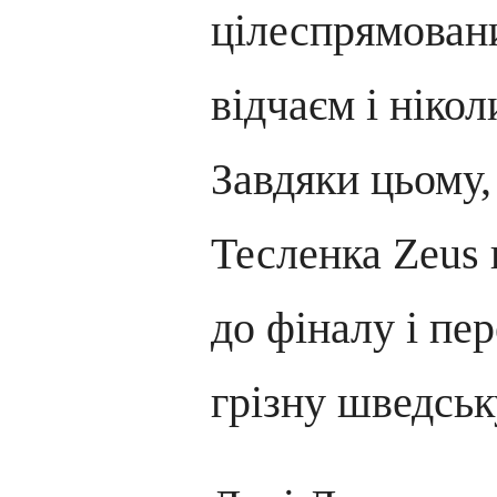
цілеспрямовани
відчаєм і нікол
Завдяки цьому,
Тесленка Zeus 
до фіналу і пе
грізну шведськ