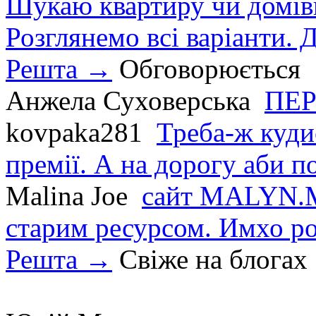
Шукаю квартиру чи домівк
Розглянемо всі варіанти. Д
Решта →
Обговорюється
Анжела Суховерська
ПЕР
kovpaka281
Треба-ж куди
премії. А на дорогу аби по
Malina Joe
сайт MALYN.M
старим ресурсом. Имхо р
Решта →
Свіже на блогах