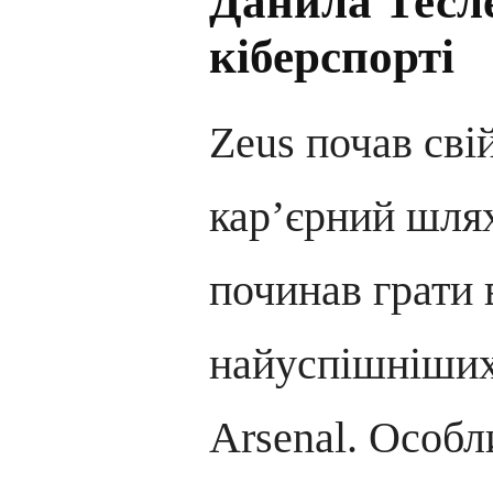
Данила Тесл
кіберспорті
Zeus почав сві
кар’єрний шлях
починав грати 
найуспішніших
Arsenal. Особл