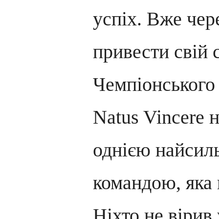
успіх. Вже чере
привести свій 
Чемпіонського 
Natus Vincere 
однією найси
командою, яка 
Ніхто не вірив