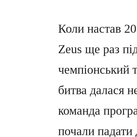
Коли настав 20
Zeus ще раз пі
чемпіонський т
битва далася н
команда програв
почали падати 