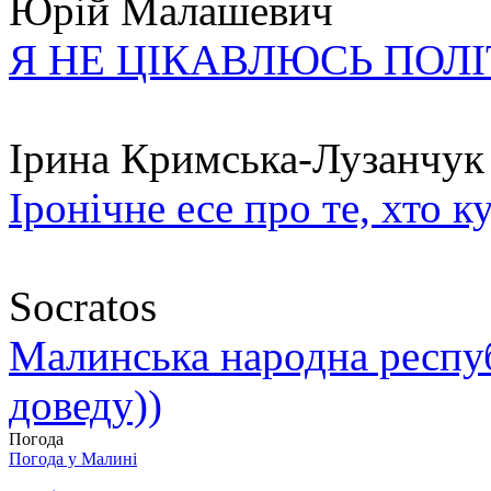
Юрій Малашевич
Я НЕ ЦІКАВЛЮСЬ ПОЛ
Ірина Кримська-Лузанчук
Іронічне есе про те, хто к
Socratos
Малинська народна республ
доведу))
Погода
Погода у
Малині