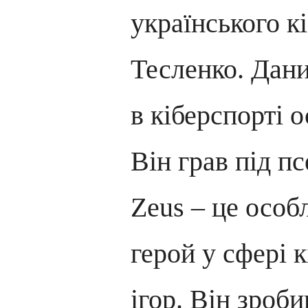
українського к
Тесленко. Дани
в кіберспорті 
Він грав під п
Zeus – це особ
герой у сфері 
ігор. Він зроб