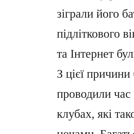
зіграли його ба
підліткового ві
та Інтернет бул
З цієї причини 
проводили час
клубах, які та
ночами. Багать