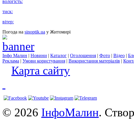
вологість:
тиск:
вітер:
Погода на
sinoptik.ua
у Житомирі
Інфо Малин
|
Новини
|
Каталог
|
Оголошення
|
Фото
|
Відео
|
Бл
Реклама
|
Умови користування
|
Використання матеріалів
|
Конт
Карта сайту
© 2026
ІнфоМалин
. Ство