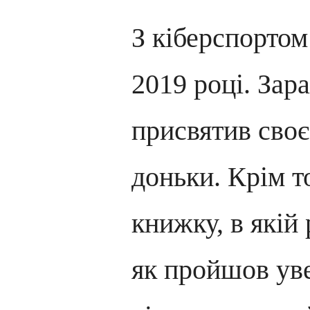
З кіберспортом
2019 році. Зар
присвятив сво
доньки. Крім т
книжку, в якій 
як пройшов уве