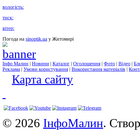
вологість:
тиск:
вітер:
Погода на
sinoptik.ua
у Житомирі
Інфо Малин
|
Новини
|
Каталог
|
Оголошення
|
Фото
|
Відео
|
Бл
Реклама
|
Умови користування
|
Використання матеріалів
|
Конт
Карта сайту
© 2026
ІнфоМалин
. Ство