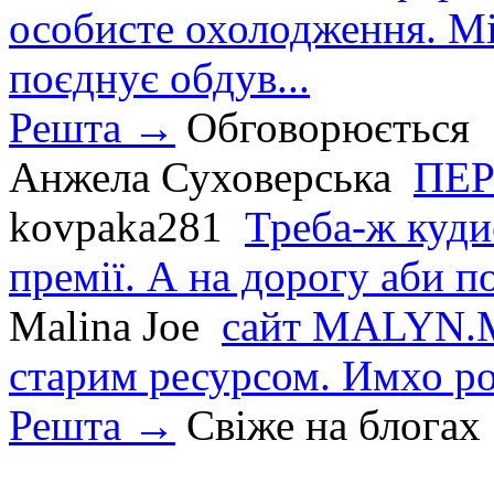
особисте охолодження. М
поєднує обдув...
Решта →
Обговорюється
Анжела Суховерська
ПЕР
kovpaka281
Треба-ж куди
премії. А на дорогу аби по
Malina Joe
сайт MALYN.M
старим ресурсом. Имхо р
Решта →
Свіже на блогах