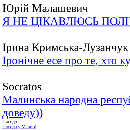
Юрій Малашевич
Я НЕ ЦІКАВЛЮСЬ ПОЛ
Ірина Кримська-Лузанчук
Іронічне есе про те, хто к
Socratos
Малинська народна республ
доведу))
Погода
Погода у
Малині