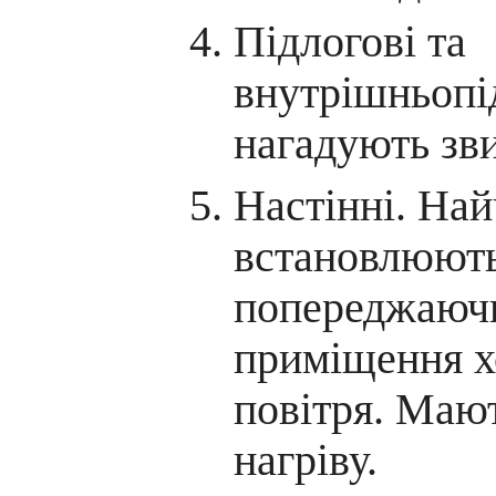
Підлогові та
внутрішньопід
нагадують зви
Настінні. На
встановлюють
попереджаючи
приміщення х
повітря. Маю
нагріву.