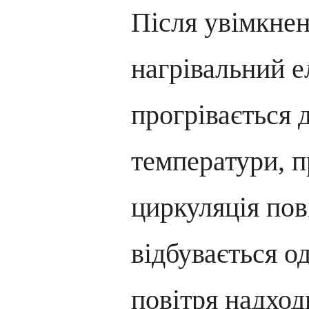
Після увімкне
нагрівальний 
прогрівається 
температури, 
циркуляція пов
відбувається о
повітря надходи