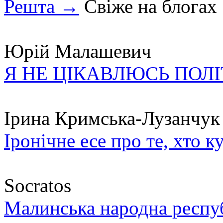
Решта →
Свіже на блогах
Юрій Малашевич
Я НЕ ЦІКАВЛЮСЬ ПОЛ
Ірина Кримська-Лузанчук
Іронічне есе про те, хто к
Socratos
Малинська народна республ