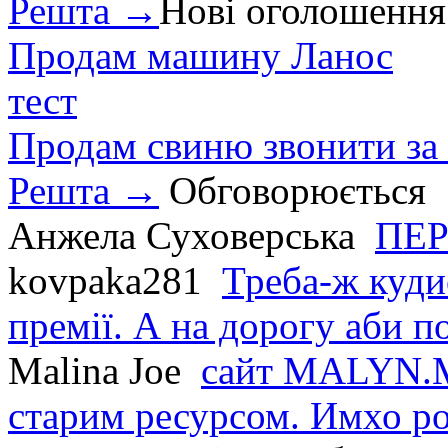
Решта →
Нові оголошення
Продам машину Ланос
тест
Продам свиню звонити за
Решта →
Обговорюється
Анжела Суховерська
ПЕР
kovpaka281
Треба-ж куди
премії. А на дорогу аби по
Malina Joe
сайт MALYN.M
старим ресурсом. Имхо р