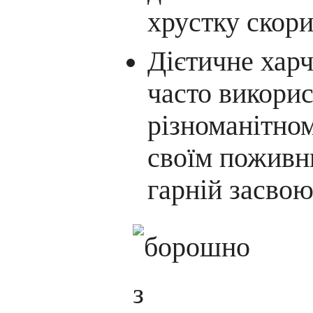
хрустку скори
Дієтичне хар
часто викорис
різноманітном
своїм поживн
гарній засвою