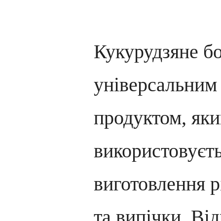
Кукурудзяне б
універсальним 
продуктом, яки
використовуєть
виготовлення р
та випічки. Від