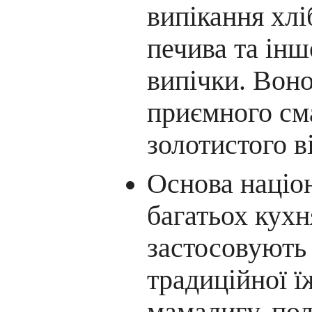
випікання хліб
печива та ін
випічки. Вон
приємного сма
золотистого ві
Основа націо
багатьох кухня
застосовують
традиційної ї
мамалигу, пол