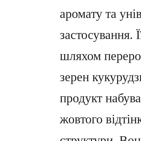
аромату та уні
застосування. 
шляхом переро
зерен кукурудз
продукт набува
жовтого відтінк
структури. Вон