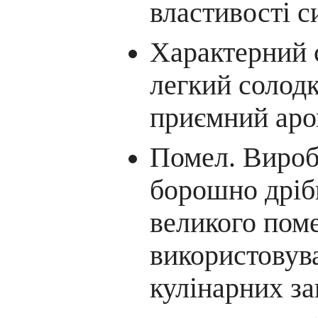
властивості с
Характерний 
легкий солодк
приємний аро
Помел. Виро
борошно дрібн
великого поме
використовува
кулінарних за