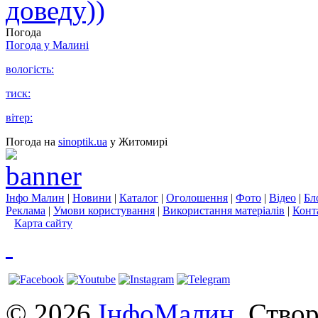
доведу))
Погода
Погода у
Малині
вологість:
тиск:
вітер:
Погода на
sinoptik.ua
у Житомирі
Інфо Малин
|
Новини
|
Каталог
|
Оголошення
|
Фото
|
Відео
|
Бл
Реклама
|
Умови користування
|
Використання матеріалів
|
Конт
Карта сайту
© 2026
ІнфоМалин
. Ство