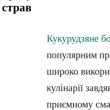
страв
Кукурудзяне б
популярним пр
широко викори
кулінарії завд
приємному сма