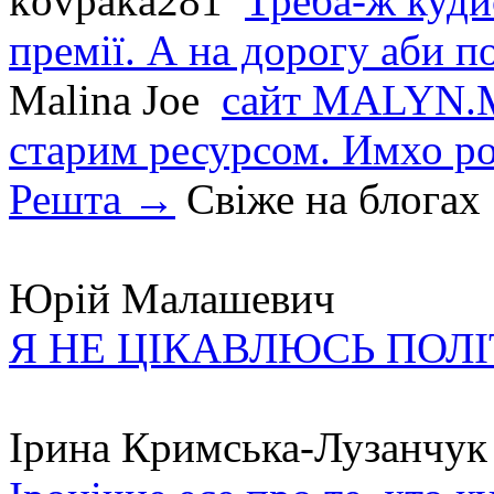
kovpaka281
Треба-ж куди
премії. А на дорогу аби по
Malina Joe
сайт MALYN.M
старим ресурсом. Имхо р
Решта →
Свіже на блогах
Юрій Малашевич
Я НЕ ЦІКАВЛЮСЬ ПОЛ
Ірина Кримська-Лузанчук