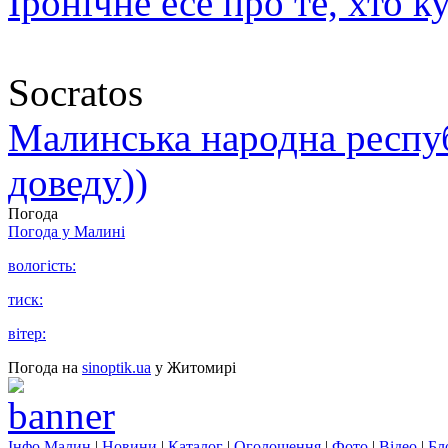
Іронічне есе про те, хто к
Socratos
Малинська народна республ
доведу))
Погода
Погода у
Малині
вологість:
тиск:
вітер:
Погода на
sinoptik.ua
у Житомирі
Інфо Малин
|
Новини
|
Каталог
|
Оголошення
|
Фото
|
Відео
|
Бл