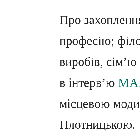
Про захоплення
професію; філ
виробів, сім’ю
в інтерв’ю
MA
місцевою мод
Плотницькою.