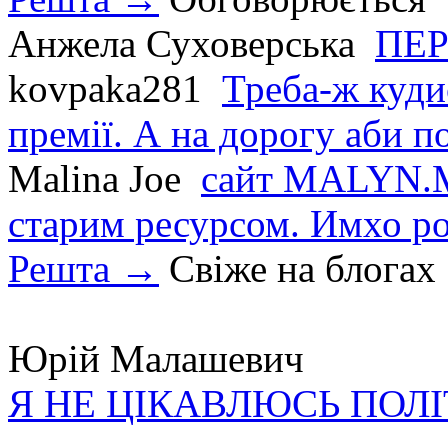
Анжела Суховерська
ПЕР
kovpaka281
Треба-ж куди
премії. А на дорогу аби по
Malina Joe
сайт MALYN.M
старим ресурсом. Имхо р
Решта →
Свіже на блогах
Юрій Малашевич
Я НЕ ЦІКАВЛЮСЬ ПОЛ