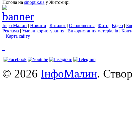
Погода на
sinoptik.ua
у Житомирі
Інфо Малин
|
Новини
|
Каталог
|
Оголошення
|
Фото
|
Відео
|
Бл
Реклама
|
Умови користування
|
Використання матеріалів
|
Конт
Карта сайту
© 2026
ІнфоМалин
. Ство