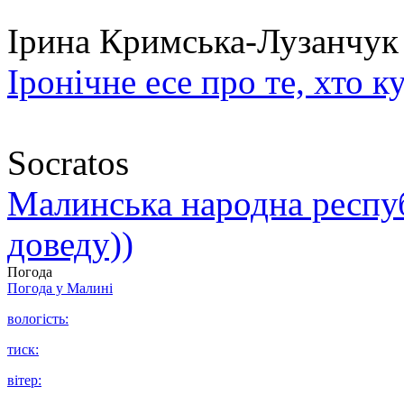
Ірина Кримська-Лузанчук
Іронічне есе про те, хто к
Socratos
Малинська народна республ
доведу))
Погода
Погода у
Малині
вологість:
тиск:
вітер: