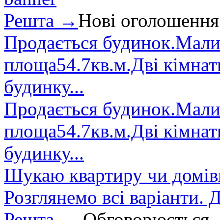
Решта →
Нові оголошення
Продається будинок.Малин
площа54.7кв.м.Дві кімнат
будинку...
Продається будинок.Малин
площа54.7кв.м.Дві кімнат
будинку...
Шукаю квартиру чи домівк
Розглянемо всі варіанти. Д
Решта →
Обговорюється