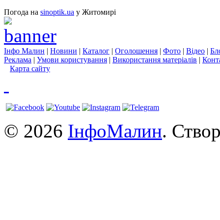
Погода на
sinoptik.ua
у Житомирі
Інфо Малин
|
Новини
|
Каталог
|
Оголошення
|
Фото
|
Відео
|
Бл
Реклама
|
Умови користування
|
Використання матеріалів
|
Конт
Карта сайту
© 2026
ІнфоМалин
. Ство