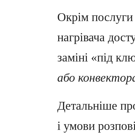
Окрім послуги 
нагрівача дост
заміні «під кл
або конвектор
Детальніше про
і умови розпов