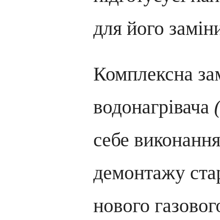
для його замін
Комплексна зам
водонагрівача
себе виконанн
демонтажу ста
нового газовог