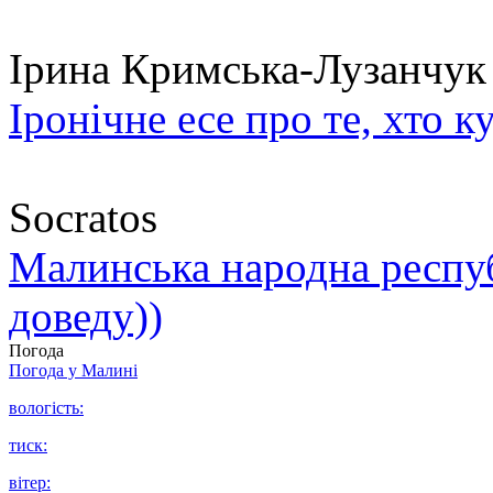
Ірина Кримська-Лузанчук
Іронічне есе про те, хто к
Socratos
Малинська народна республ
доведу))
Погода
Погода у
Малині
вологість:
тиск:
вітер: