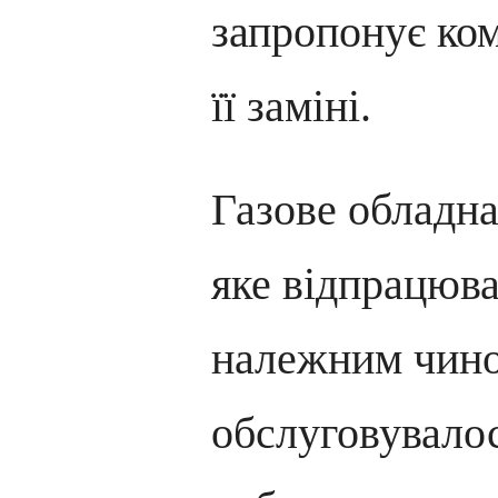
запропонує ко
її заміні.
Газове обладна
яке відпрацюва
належним чино
обслуговувалос