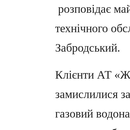
розповідає май
технічного об
Забродський.
Клієнти АТ «Ж
замислилися з
газовий водона