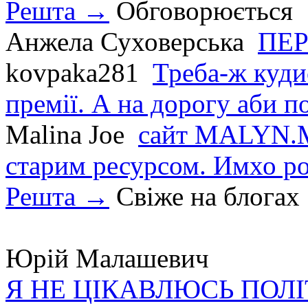
Решта →
Обговорюється
Анжела Суховерська
ПЕР
kovpaka281
Треба-ж куди
премії. А на дорогу аби по
Malina Joe
сайт MALYN.M
старим ресурсом. Имхо р
Решта →
Свіже на блогах
Юрій Малашевич
Я НЕ ЦІКАВЛЮСЬ ПОЛ