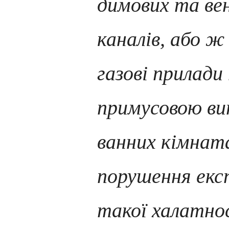
димових та ве
каналів,
або ж
газові прилади
примусовою 
ванних кімната
порушення експ
такої халатнос