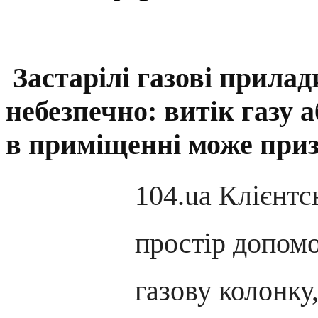
Застарілі газові прилади
небезпечно: витік газу 
в приміщенні може приз
104.ua Клієнтс
простір допом
газову колонку