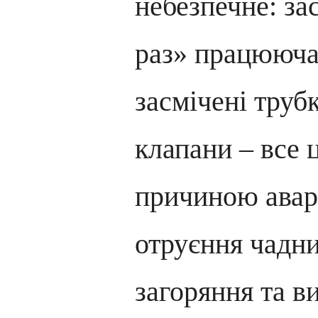
небезпечне: зас
раз» працююча
засмічені труб
клапани – все 
причиною аварі
отруєння чадни
загоряння та в