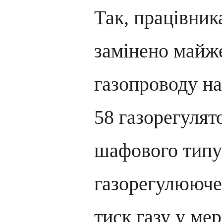
Так, працівник
замінено майже
газопроводу на
58 газорегулят
шафового типу
газорегулююче
тиск газу у ме