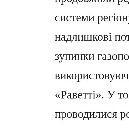
системи регіон
надлишкові по
зупинки газопо
використовуюч
«Раветті». У то
проводилися р