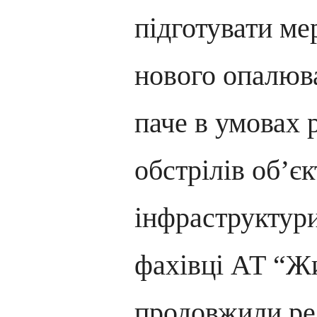
підготувати ме
нового опалюва
паче в умовах 
обстрілів об’єк
інфраструктури
фахівці АТ “Ж
продовжили ре