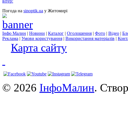
вітер:
Погода на
sinoptik.ua
у Житомирі
Інфо Малин
|
Новини
|
Каталог
|
Оголошення
|
Фото
|
Відео
|
Бл
Реклама
|
Умови користування
|
Використання матеріалів
|
Конт
Карта сайту
© 2026
ІнфоМалин
. Ство