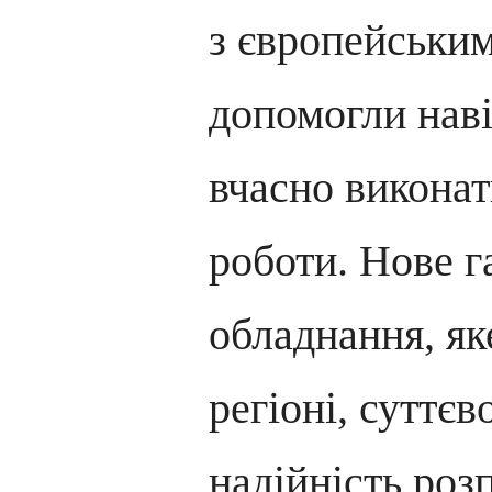
з європейськи
допомогли наві
вчасно виконат
роботи. Нове г
обладнання, як
регіоні, суттє
надійність розп