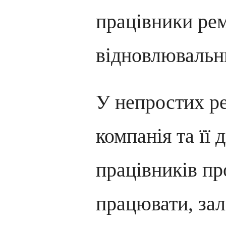
працівники ре
відновлювальн
У непростих ре
компанія та її д
працівників п
працювати, за