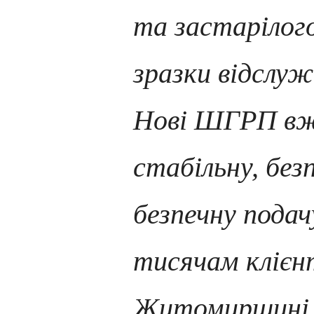
та застарілого
зразки відслуж
Нові ШГРП вж
стабільну, без
безпечну подач
тисячам клієнт
Житомирщині. 