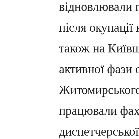
відновлювали 
після окупації 
також на Київщ
активної фази 
Житомирського
працювали фахі
диспетчерської