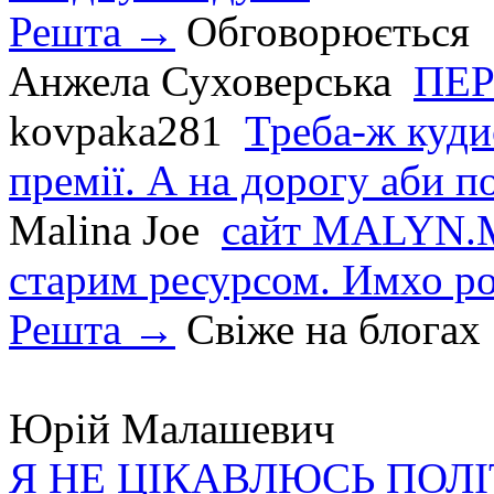
Решта →
Обговорюється
Анжела Суховерська
ПЕР
kovpaka281
Треба-ж куди
премії. А на дорогу аби по
Malina Joe
сайт MALYN.M
старим ресурсом. Имхо р
Решта →
Свіже на блогах
Юрій Малашевич
Я НЕ ЦІКАВЛЮСЬ ПОЛ