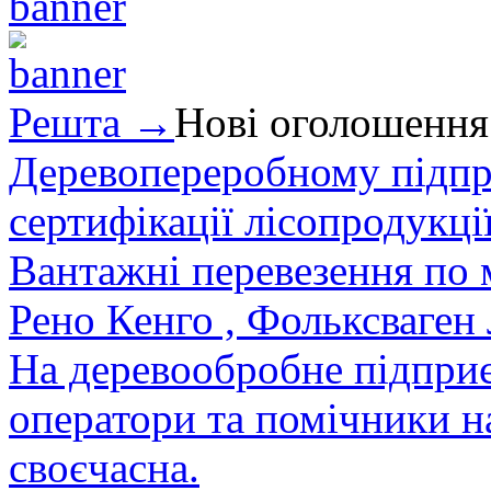
Решта →
Нові оголошення
Деревопереробному підпри
сертифікації лісопродукції
Вантажні перевезення по мі
Рено Кенго , Фольксваген Л
На деревообробне підприєм
оператори та помічники на
своєчасна.