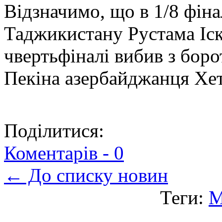
Відзначимо, що
в 1
/8 фін
Таджикистану Рустама Іск
чвертьфіналі вибив з бор
Пекіна азербайджанця Хета
Поділитися:
Коментарів -
0
← До списку новин
Теги:
М