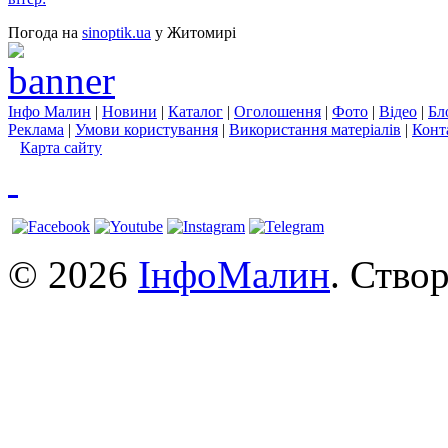
Погода на
sinoptik.ua
у Житомирі
Інфо Малин
|
Новини
|
Каталог
|
Оголошення
|
Фото
|
Відео
|
Бл
Реклама
|
Умови користування
|
Використання матеріалів
|
Конт
Карта сайту
© 2026
ІнфоМалин
. Ство