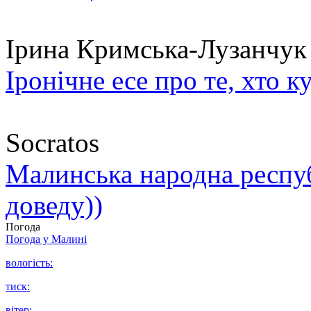
Ірина Кримська-Лузанчук
Іронічне есе про те, хто к
Socratos
Малинська народна республ
доведу))
Погода
Погода у
Малині
вологість:
тиск:
вітер: