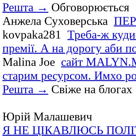
Решта →
Обговорюється
Анжела Суховерська
ПЕР
kovpaka281
Треба-ж куди
премії. А на дорогу аби по
Malina Joe
сайт MALYN.M
старим ресурсом. Имхо р
Решта →
Свіже на блогах
Юрій Малашевич
Я НЕ ЦІКАВЛЮСЬ ПОЛ