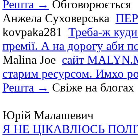
Решта →
Обговорюється
Анжела Суховерська
ПЕР
kovpaka281
Треба-ж куди
премії. А на дорогу аби по
Malina Joe
сайт MALYN.M
старим ресурсом. Имхо р
Решта →
Свіже на блогах
Юрій Малашевич
Я НЕ ЦІКАВЛЮСЬ ПОЛ