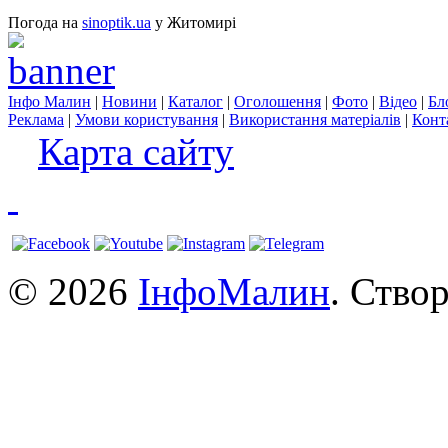
Погода на
sinoptik.ua
у Житомирі
Інфо Малин
|
Новини
|
Каталог
|
Оголошення
|
Фото
|
Відео
|
Бл
Реклама
|
Умови користування
|
Використання матеріалів
|
Конт
Карта сайту
© 2026
ІнфоМалин
. Ство