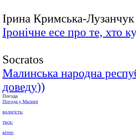
Ірина Кримська-Лузанчук
Іронічне есе про те, хто к
Socratos
Малинська народна республ
доведу))
Погода
Погода у
Малині
вологість:
тиск:
вітер: