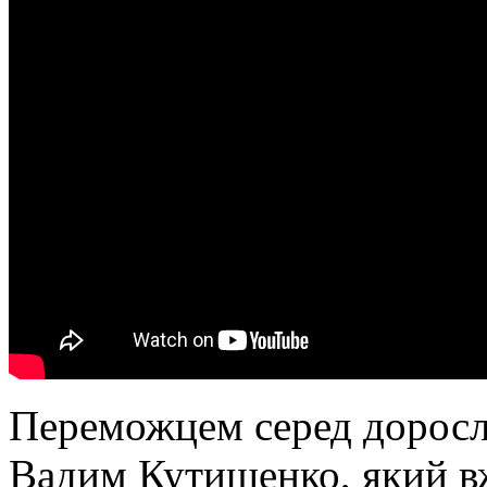
Переможцем серед доросли
Вадим Кутишенко, який вж