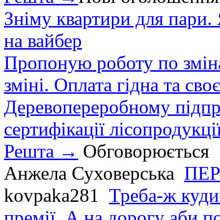
Зніму квартири для пари.
на вайбер
Пропоную роботу по зміна
зміні. Оплата гідна та сво
Деревопереробному підпри
сертифікації лісопродукції
Решта →
Обговорюється
Анжела Суховерська
ПЕР
kovpaka281
Треба-ж куди
премії. А на дорогу аби по