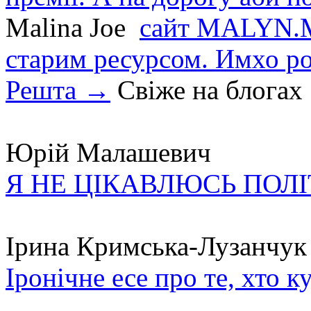
Malina Joe
сайт MALYN.M
старим ресурсом. Имхо р
Решта →
Свіже на блогах
Юрій Малашевич
Я НЕ ЦІКАВЛЮСЬ ПОЛ
Ірина Кримська-Лузанчук
Іронічне есе про те, хто к