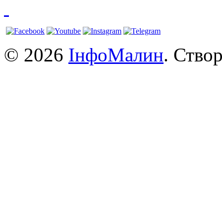
© 2026
ІнфоМалин
. Ство