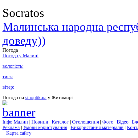
Socratos
Малинська народна республ
доведу))
Погода
Погода у
Малині
вологість:
тиск:
вітер:
Погода на
sinoptik.ua
у Житомирі
Інфо Малин
|
Новини
|
Каталог
|
Оголошення
|
Фото
|
Відео
|
Бл
Реклама
|
Умови користування
|
Використання матеріалів
|
Конт
Карта сайту