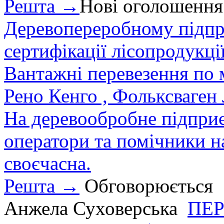
Решта →
Нові оголошення
Деревопереробному підпри
сертифікації лісопродукції
Вантажні перевезення по мі
Рено Кенго , Фольксваген Л
На деревообробне підприєм
оператори та помічники на
своєчасна.
Решта →
Обговорюється
Анжела Суховерська
ПЕР