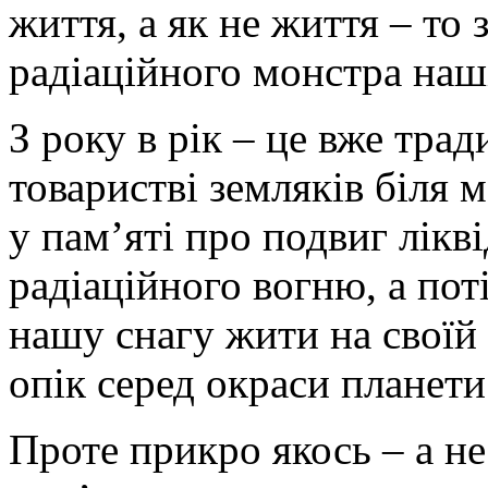
життя, а як не життя – то
радіаційного монстра наші
З року в рік – це вже тра
товаристві земляків біля 
у пам’яті про подвиг лікв
радіаційного вогню, а пот
нашу снагу жити на своїй
опік серед окраси планети
Проте прикро якось – а н