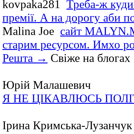
kovpaka281
Треба-ж куди
премії. А на дорогу аби по
Malina Joe
сайт MALYN.M
старим ресурсом. Имхо р
Решта →
Свіже на блогах
Юрій Малашевич
Я НЕ ЦІКАВЛЮСЬ ПОЛ
Ірина Кримська-Лузанчук