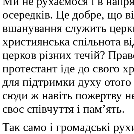
Ми не рухаємося і в напр
осередків. Це добре, що в
вшанування служить церкв
християнська спільнота ві
церков різних течій? Прав
протестант іде до свого х
для підтримки духу отого
сюди ж навіть пожертву н
своє співчуття і пам’ять.
Так само і громадські рух