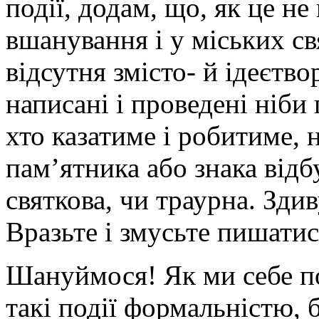
події, додам, що, як це не
вшанування і у міських с
відсутня змісто- й ідеєтв
написані і проведені ніби
хто казатиме і робитиме, н
пам’ятника або знака відб
святкова, чи траурна. Зди
Вразьте і змусьте пишатис
Шануймося! Як ми себе п
такі події формальністю, 