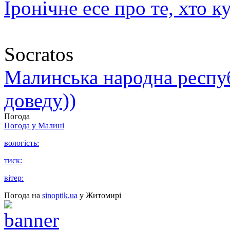
Іронічне есе про те, хто к
Socratos
Малинська народна республ
доведу))
Погода
Погода у
Малині
вологість:
тиск:
вітер:
Погода на
sinoptik.ua
у Житомирі