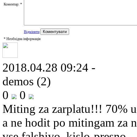
Коментар:
*
Відмінити
*
Необхідна інформація
2018.04.28 09:24 -
demos (2)
0
0
Miting za zarplatu!!! 70% u
a ne hodit po mitingam za na
vse falshivo, kislo-presno