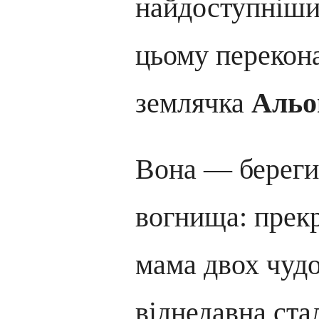
найдоступніший
цьому перекона
землячка
Альо
Вона — береги
вогнища: прек
мама двох чудо
віднедавна ст