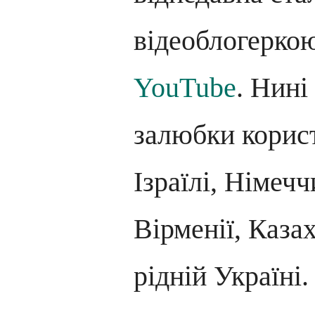
відеоблогерко
YouTube
. Нині
залюбки корис
Ізраїлі, Німечч
Вірменії, Казах
рідній Україні.