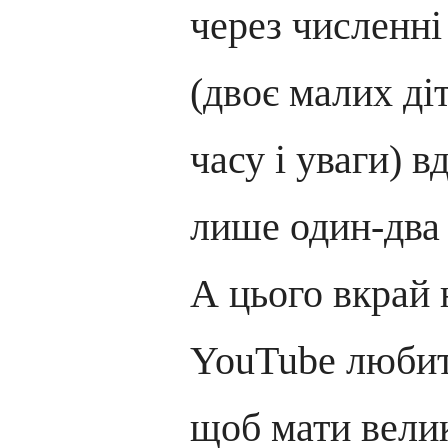
через численн
(двоє малих ді
часу і уваги) 
лише один-два 
А цього вкрай 
YouTube любит
щоб мати велик