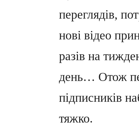
переглядів, по
нові відео при
разів на тижде
день… Отож п
підписників н
тяжко.