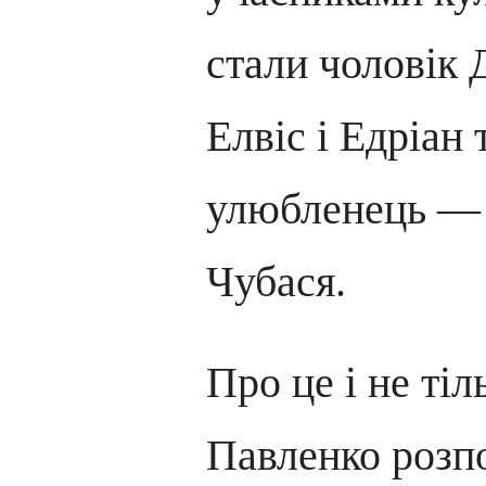
стали чоловік 
Елвіс і Едріан
улюбленець —
Чубася.
Про це і не ті
Павленко розпо