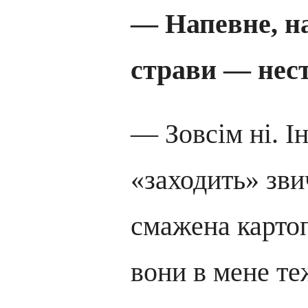
— Напевне, н
страви — нес
— Зовсім ні. І
«заходить» зв
смажена картоп
вони в мене те