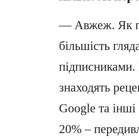
— Авжеж. Як п
більшість гляд
підписниками.
знаходять реце
Google та інш
20% – передив