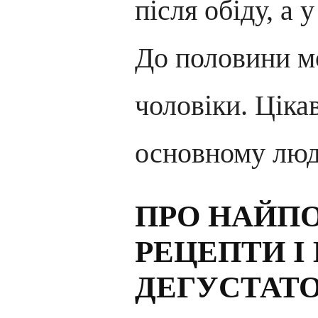
після обіду, а у
До половини м
чоловіки. Ціка
основному люди
ПРО НАЙП
РЕЦЕПТИ І
ДЕГУСТАТО