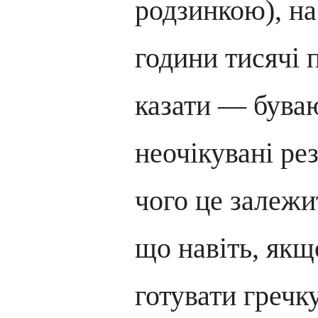
родзинкою), на
години тисячі 
казати — бува
неочікувані рез
чого це залежи
що навіть, якщ
готувати гречк