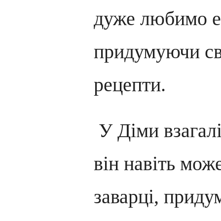
дуже любимо е
придумуючи св
рецепти.
У Діми взагалі
він навіть мож
заварці, приду