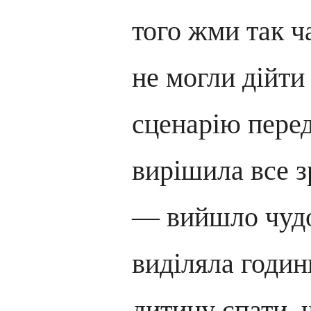
того жми так 
не могли дійти
сценарію перед
вирішила все з
— вийшло чудо
виділяла годин
дитину спати, 