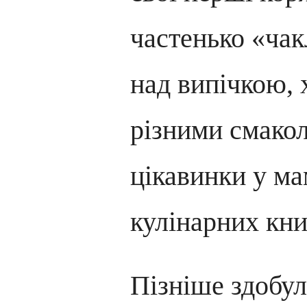
частенько «чак
над випічкою, 
різними смако
цікавинки у ма
кулінарних кни
Пізніше здобу