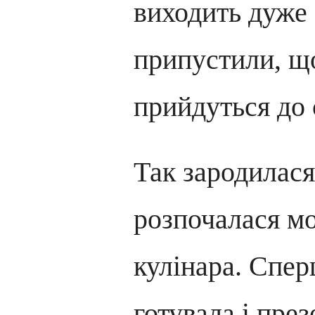
виходить дуже
припустили, щ
прийдуться до
Так зародилася
розпочалася мо
кулінара. Спер
готувала і през