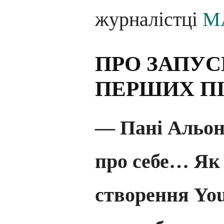
журналістці
M
ПРО ЗАПУС
ПЕРШИХ П
— Пані Альон
про себе… Як
створення Yo