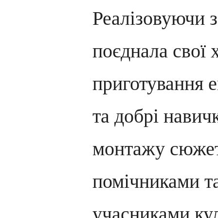
Реалізовуючи з
поєднала свої 
приготування 
та добрі навич
монтажу сюжеті
помічниками т
учасниками ку