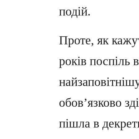
подій.
Проте, як кажу
років поспіль
найзаповітніш
обов’язково зд
пішла в декрет