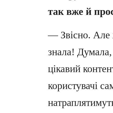
так вже й пр
— Звісно. Але 
знала! Думала,
цікавий контен
користувачі са
натраплятимут