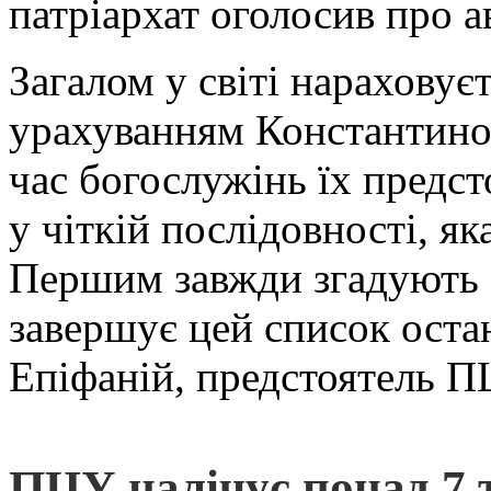
патріархат оголосив про а
Загалом у світі нараховує
урахуванням Константиноп
час богослужінь їх предс
у чіткій послідовності, я
Першим завжди згадують В
завершує цей список оста
Епіфаній, предстоятель П
ПЦУ налічує понад 7 т