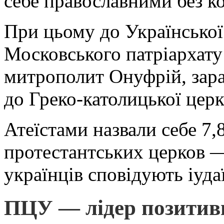
себе православними без ко
При цьому до Української
Московського патріархат
митрополит Онуфрій, зара
до Греко-католицької цер
Атеїстами назвали себе 7
протестантських церков 
українців сповідують іуда
ПЦУ — лідер позитивн