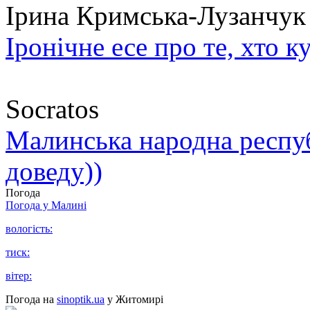
Ірина Кримська-Лузанчук
Іронічне есе про те, хто к
Socratos
Малинська народна республ
доведу))
Погода
Погода у
Малині
вологість:
тиск:
вітер:
Погода на
sinoptik.ua
у Житомирі