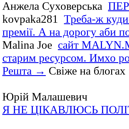
Анжела Суховерська
ПЕР
kovpaka281
Треба-ж куди
премії. А на дорогу аби по
Malina Joe
сайт MALYN.M
старим ресурсом. Имхо р
Решта →
Свіже на блогах
Юрій Малашевич
Я НЕ ЦІКАВЛЮСЬ ПОЛ