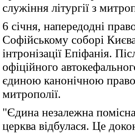
служіння літургії з митр
6 січня, напередодні право
Софійському соборі Києва
інтронізації Епіфанія. Пі
офіційного автокефального
єдиною канонічною право
митрополії.
"Єдина незалежна помісна
церква відбулася. Це докон