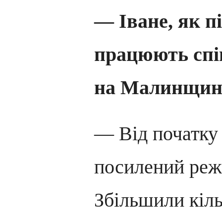
— Іване, як п
працюють сп
на Малинщин
— Від початку
посилений реж
Збільшили кільк