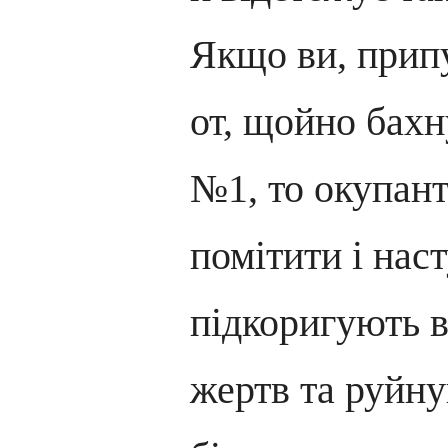
Якщо ви, прип
от, щойно бахн
№1, то окупан
помітити і нас
підкоригують в
жертв та руйну