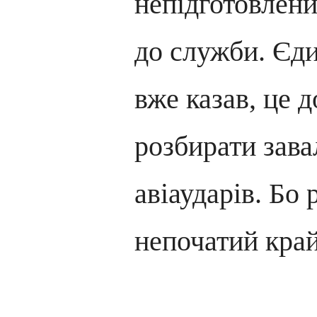
непідготовлен
до служби. Єди
вже казав, це 
розбирати зава
авіаударів. Бо 
непочатий кр