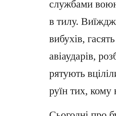
службами воюю
в тилу. Виїждж
вибухів, гасять
авіаударів, ро
рятують вціліли
руїн тих, кому
Сьогодні про б