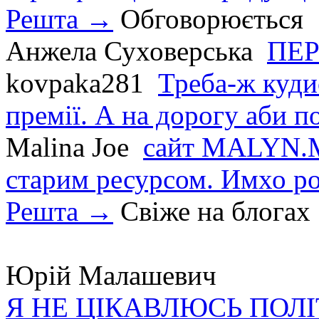
Решта →
Обговорюється
Анжела Суховерська
ПЕР
kovpaka281
Треба-ж куди
премії. А на дорогу аби по
Malina Joe
сайт MALYN.M
старим ресурсом. Имхо р
Решта →
Свіже на блогах
Юрій Малашевич
Я НЕ ЦІКАВЛЮСЬ ПОЛ