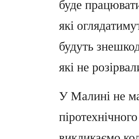
буде працювати
які оглядатиму
будуть знешко
які не розірвал
У Малині не м
піротехнічного
викликаємо кол