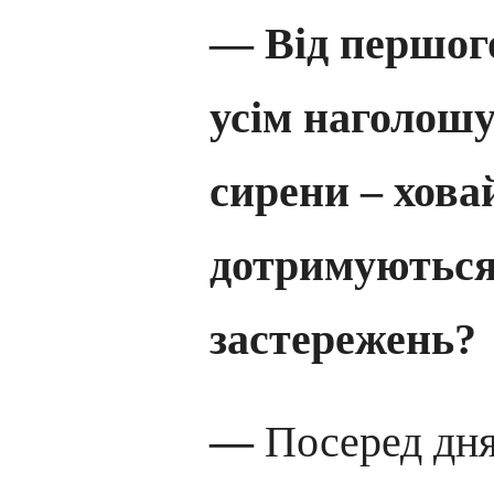
— Від першог
усім наголошу
сирени – хова
дотримуються
застережень?
—
Посеред дня