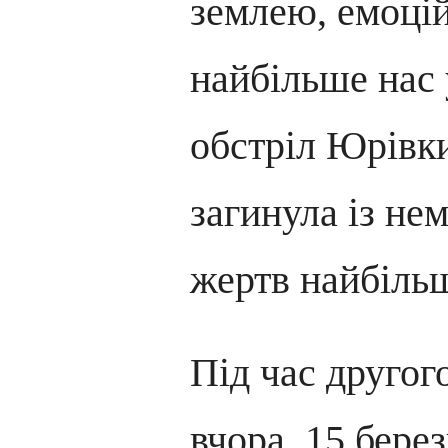
землею, емоцій
найбільше нас 
обстріл Юрівки
загинула із н
жертв найбільш
Під час другог
вчора, 15 бере