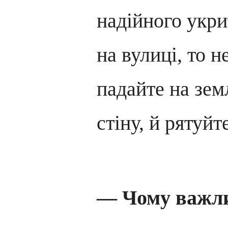
надійного укри
на вулиці, то н
падайте на зем
стіну, й рятуйт
— Чому важли