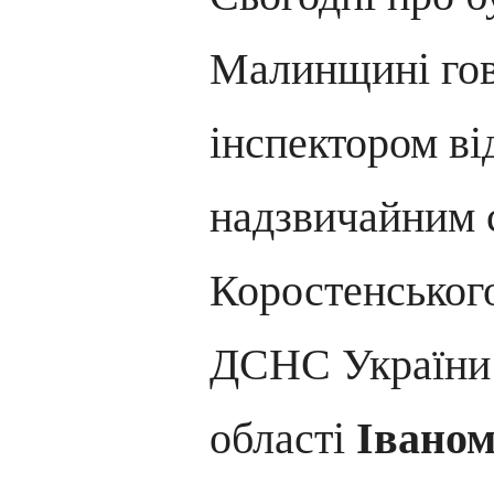
Малинщині гов
інспектором ві
надзвичайним 
Коростенськог
ДСНС України
області
Івано