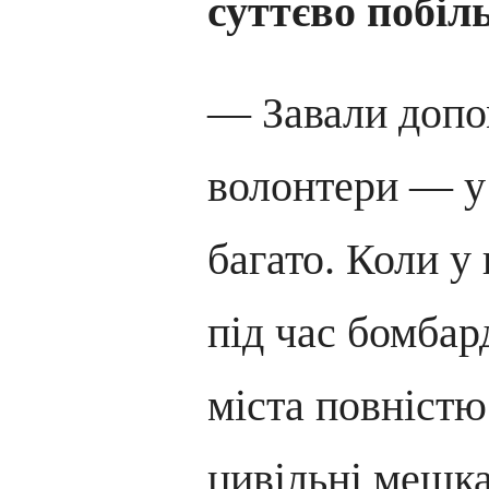
суттєво побі
— Завали допо
волонтери — у
багато. Коли у
під час бомбар
міста повністю
цивільні мешк