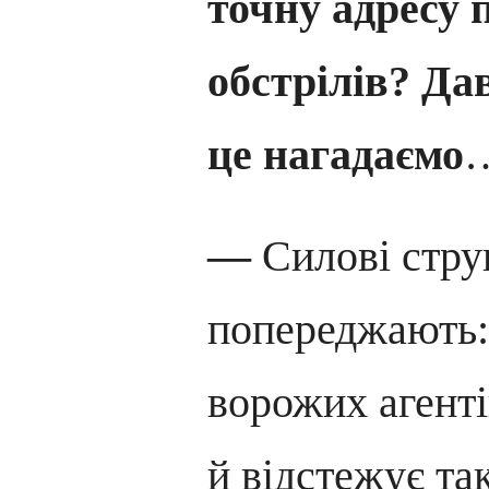
точну адресу 
обстрілів?
Дав
це нагадаємо
—
Силові стру
попереджають: 
ворожих агенті
й відстежує та