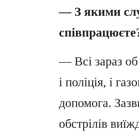
— З якими сл
співпрацюєте
— Всі зараз об
і поліція, і га
допомога. Зазв
обстрілів виїж