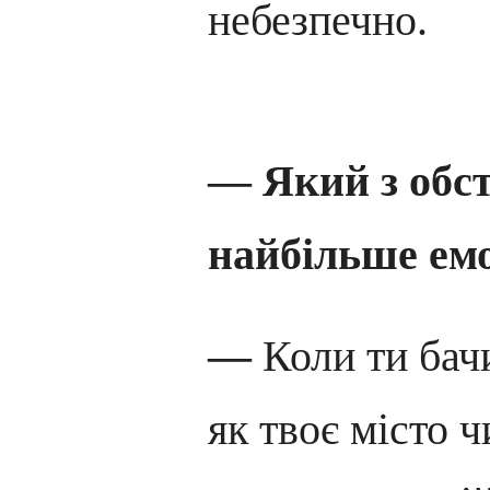
небезпечно.
— Який з обс
найбільше ем
—
Коли ти бач
як твоє місто ч