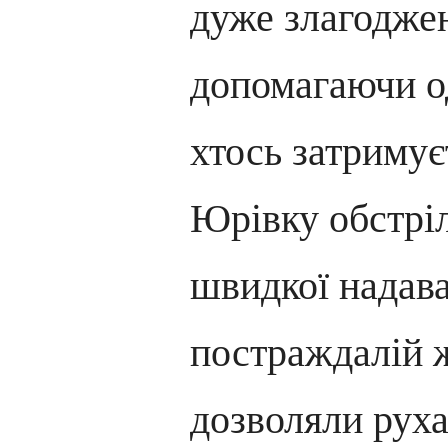
дуже злагодже
допомагаючи о
хтось затримує
Юрівку обстріл
швидкої надав
постраждалій жі
дозволяли руха