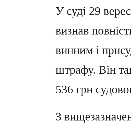
У суді 29 вере
визнав повніст
винним і прису
штрафу. Він та
536 грн судово
З вищезазначе