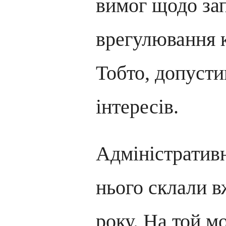
вимог щодо зап
врегулювання к
Тобто, допусти
інтересів.
Адміністратив
нього склали в
року. На той 