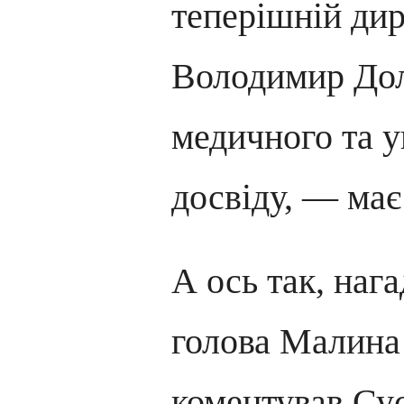
теперішній дир
Володимир Дол
медичного та у
досвіду, — має
А ось так, наг
голова Малина
коментував Су