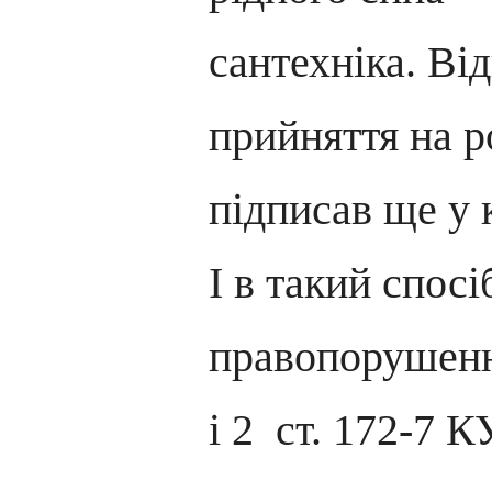
сантехніка. Ві
прийняття на р
підписав ще у к
І в такий спос
правопорушення
і 2 ст. 172-7