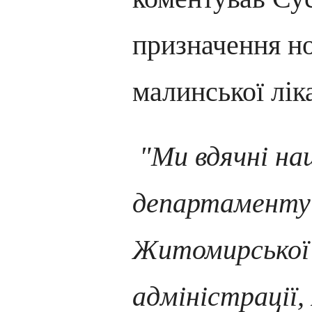
призначення но
малинської лік
"Ми вдячні на
департаменту 
Житомирської о
адміністрації,