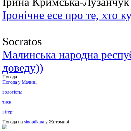
Ірина Кримська-Лузанчук
Іронічне есе про те, хто к
Socratos
Малинська народна республ
доведу))
Погода
Погода у
Малині
вологість:
тиск:
вітер:
Погода на
sinoptik.ua
у Житомирі