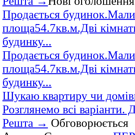
Решта →
Нові оголошення
Продається будинок.Малин
площа54.7кв.м.Дві кімнат
будинку...
Продається будинок.Малин
площа54.7кв.м.Дві кімнат
будинку...
Шукаю квартиру чи домівк
Розглянемо всі варіанти. Д
Решта →
Обговорюється