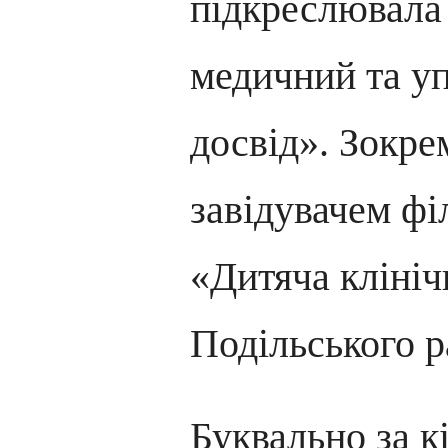
підкреслювала
медичний та у
досвід». Зокре
завідувачем ф
«Дитяча клініч
Подільського р
Буквально за кі