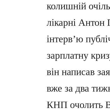
колишній очіл
лікарні Антон 
інтерв’ю публ
зарплатну криз
він написав зая
вже за два тиж
КНП очолить В