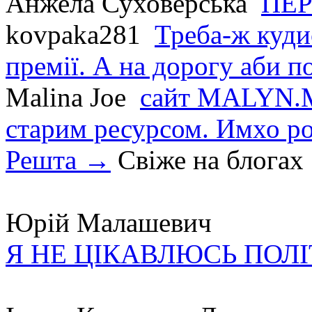
Анжела Суховерська
ПЕР
kovpaka281
Треба-ж куди
премії. А на дорогу аби по
Malina Joe
сайт MALYN.M
старим ресурсом. Имхо р
Решта →
Свіже на блогах
Юрій Малашевич
Я НЕ ЦІКАВЛЮСЬ ПОЛ