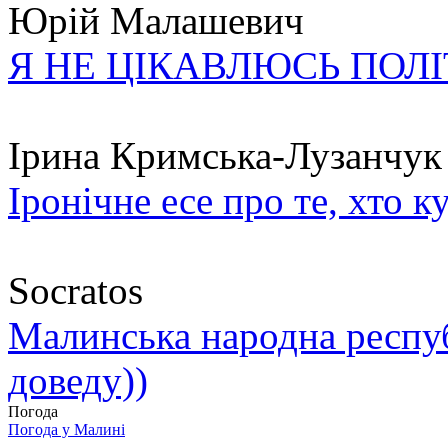
Юрій Малашевич
Я НЕ ЦІКАВЛЮСЬ ПОЛ
Ірина Кримська-Лузанчук
Іронічне есе про те, хто к
Socratos
Малинська народна республ
доведу))
Погода
Погода у
Малині