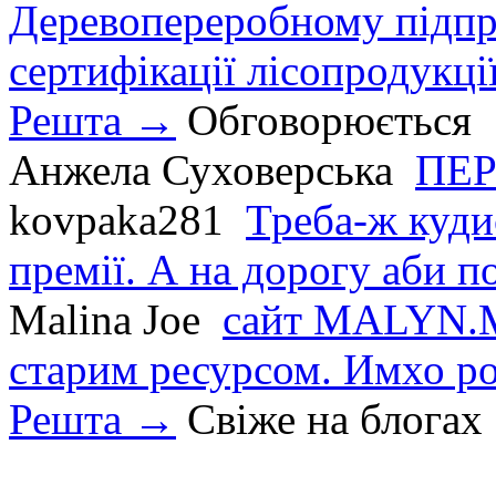
Деревопереробному підпри
сертифікації лісопродукції
Решта →
Обговорюється
Анжела Суховерська
ПЕР
kovpaka281
Треба-ж куди
премії. А на дорогу аби по
Malina Joe
сайт MALYN.M
старим ресурсом. Имхо р
Решта →
Свіже на блогах