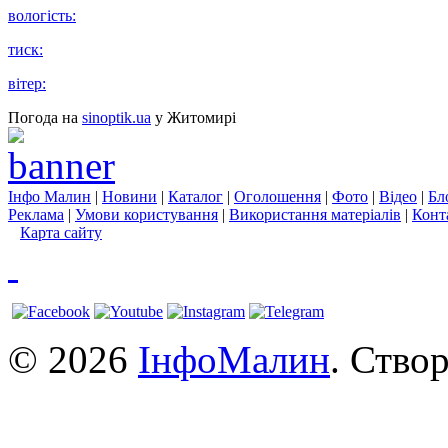
вологість:
тиск:
вітер:
Погода на
sinoptik.ua
у Житомирі
Інфо Малин
|
Новини
|
Каталог
|
Оголошення
|
Фото
|
Відео
|
Бл
Реклама
|
Умови користування
|
Використання матеріалів
|
Конт
Карта сайту
© 2026
ІнфоМалин
. Ство