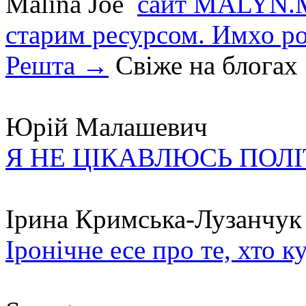
Malina Joe
сайт MALYN.M
старим ресурсом. Имхо р
Решта →
Свіже на блогах
Юрій Малашевич
Я НЕ ЦІКАВЛЮСЬ ПОЛ
Ірина Кримська-Лузанчук
Іронічне есе про те, хто к