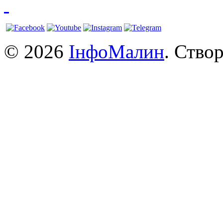
© 2026
ІнфоМалин
. Ство