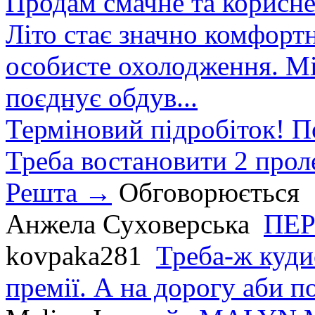
Продам смачне та корисне
Літо стає значно комфорт
особисте охолодження. М
поєднує обдув...
Терміновий підробіток! П
Треба востановити 2 проле
Решта →
Обговорюється
Анжела Суховерська
ПЕР
kovpaka281
Треба-ж куди
премії. А на дорогу аби по