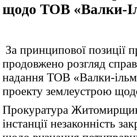
щодо ТОВ «Валки-І
За принципової позиції
продовжено розгляд спра
надання ТОВ «Валки-ільме
проекту землеустрою щодо
Прокуратура Житомирщини
інстанції незаконність за