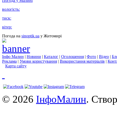
Погода у
Малині
вологість:
тиск:
вітер:
Погода на
sinoptik.ua
у Житомирі
Інфо Малин
|
Новини
|
Каталог
|
Оголошення
|
Фото
|
Відео
|
Бл
Реклама
|
Умови користування
|
Використання матеріалів
|
Конт
Карта сайту
© 2026
ІнфоМалин
. Ство