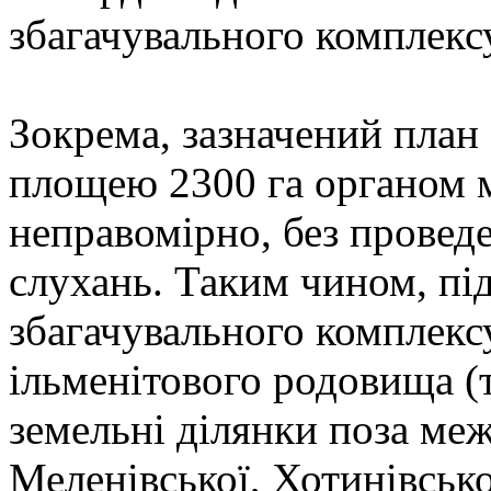
збагачувального комплекс
Зокрема, зазначений план
площею 2300 га органом м
неправомірно, без провед
слухань. Таким чином, пі
збагачувального комплекс
ільменітового родовища (
земельні ділянки поза ме
Меленівської, Хотинівсько