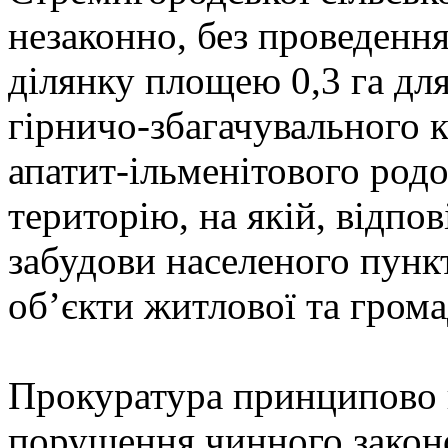
незаконно, без проведення
ділянку площею 0,3 га дл
гірничо-збагачувального 
апатит-ільменітового родо
територію, на якій, відпо
забудови населеного пунк
об’єкти житлової та грома
Прокуратура принципово в
порушення чинного законо