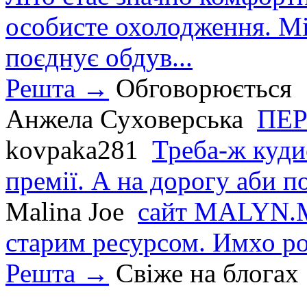
особисте охолодження. М
поєднує обдув...
Решта →
Обговорюється
Анжела Суховерська
ПЕР
kovpaka281
Треба-ж куди
премії. А на дорогу аби по
Malina Joe
сайт MALYN.M
старим ресурсом. Имхо р
Решта →
Свіже на блогах