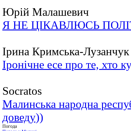
Юрій Малашевич
Я НЕ ЦІКАВЛЮСЬ ПОЛ
Ірина Кримська-Лузанчук
Іронічне есе про те, хто к
Socratos
Малинська народна республ
доведу))
Погода