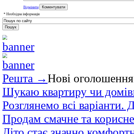
Відмінити
*
Необхідна інформація
Решта →
Нові оголошення
Шукаю квартиру чи домівк
Розглянемо всі варіанти. Д
Продам смачне та корисне
Літо стає значно комфорт