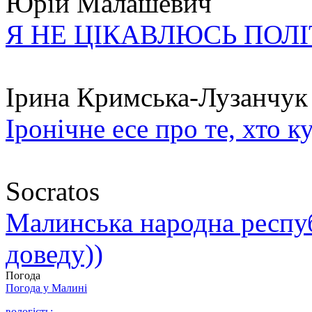
Юрій Малашевич
Я НЕ ЦІКАВЛЮСЬ ПОЛ
Ірина Кримська-Лузанчук
Іронічне есе про те, хто к
Socratos
Малинська народна республ
доведу))
Погода
Погода у
Малині
вологість: