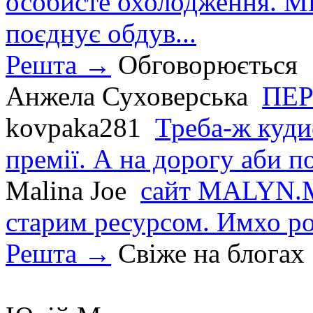
особисте охолодження. М
поєднує обдув...
Решта →
Обговорюється
Анжела Суховерська
ПЕР
kovpaka281
Треба-ж куди
премії. А на дорогу аби по
Malina Joe
сайт MALYN.M
старим ресурсом. Имхо р
Решта →
Свіже на блогах