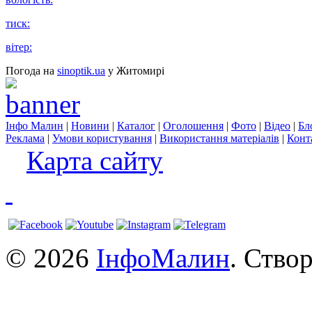
тиск:
вітер:
Погода на
sinoptik.ua
у Житомирі
Інфо Малин
|
Новини
|
Каталог
|
Оголошення
|
Фото
|
Відео
|
Бл
Реклама
|
Умови користування
|
Використання матеріалів
|
Конт
Карта сайту
© 2026
ІнфоМалин
. Ство