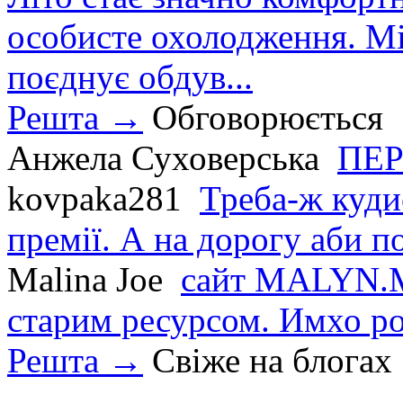
особисте охолодження. М
поєднує обдув...
Решта →
Обговорюється
Анжела Суховерська
ПЕР
kovpaka281
Треба-ж куди
премії. А на дорогу аби по
Malina Joe
сайт MALYN.M
старим ресурсом. Имхо р
Решта →
Свіже на блогах