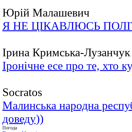
Юрій Малашевич
Я НЕ ЦІКАВЛЮСЬ ПОЛ
Ірина Кримська-Лузанчук
Іронічне есе про те, хто к
Socratos
Малинська народна республ
доведу))
Погода