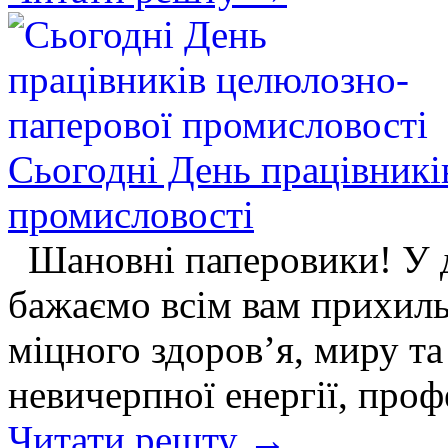
Сьогодні День працівникі
промисловостi
Шановні паперовики! У д
бажаємо всім вам прихильн
міцного здоров’я, миру та
невичерпної енергії, проф
Читати решту →