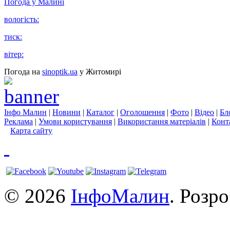
Погода у
Малині
вологість:
тиск:
вітер:
Погода на
sinoptik.ua
у Житомирі
Інфо Малин
|
Новини
|
Каталог
|
Оголошення
|
Фото
|
Відео
|
Бл
Реклама
|
Умови користування
|
Використання матеріалів
|
Конт
Карта сайту
© 2026
ІнфоМалин
. Розр