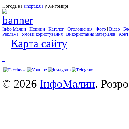
Погода на
sinoptik.ua
у Житомирі
Інфо Малин
|
Новини
|
Каталог
|
Оголошення
|
Фото
|
Відео
|
Бл
Реклама
|
Умови користування
|
Використання матеріалів
|
Конт
Карта сайту
© 2026
ІнфоМалин
. Розр