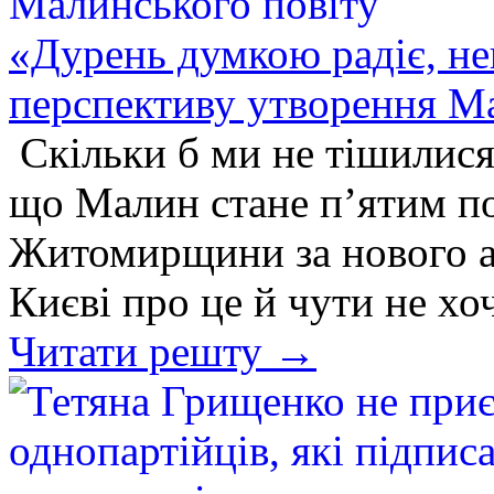
«Дурень думкою радіє, нею
перспективу утворення М
Скільки б ми не тішилися
що Малин стане п’ятим по
Житомирщини за нового ад
Києві про це й чути не хо
Читати решту →