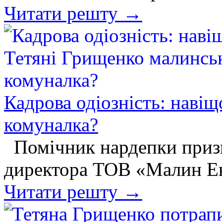
Читати решту →
Кадрова одіозність: наві
комуналка?
Помічник нардепки приз
директора ТОВ «Малин Ен
Читати решту →