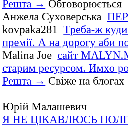
Решта →
Обговорюється
Анжела Суховерська
ПЕР
kovpaka281
Треба-ж куди
премії. А на дорогу аби по
Malina Joe
сайт MALYN.M
старим ресурсом. Имхо р
Решта →
Свіже на блогах
Юрій Малашевич
Я НЕ ЦІКАВЛЮСЬ ПОЛ