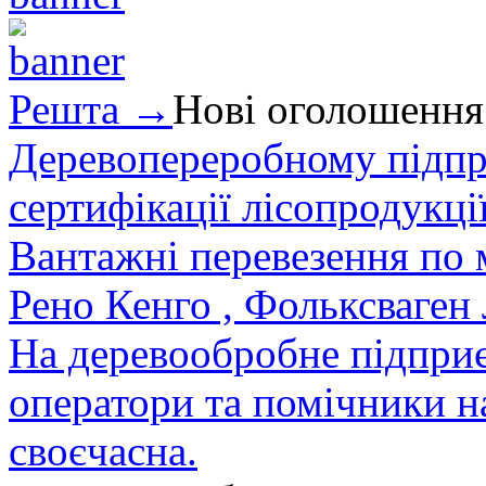
Решта →
Нові оголошення
Деревопереробному підпри
сертифікації лісопродукції
Вантажні перевезення по мі
Рено Кенго , Фольксваген Л
На деревообробне підприєм
оператори та помічники на
своєчасна.