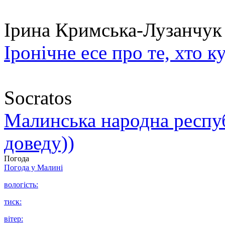
Ірина Кримська-Лузанчук
Іронічне есе про те, хто к
Socratos
Малинська народна республ
доведу))
Погода
Погода у
Малині
вологість:
тиск:
вітер: