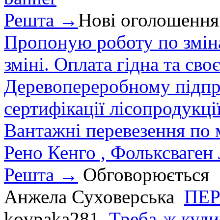
Решта →
Нові оголошення
Пропоную роботу по зміна
зміні. Оплата гідна та сво
Деревопереробному підпри
сертифікації лісопродукції
Вантажні перевезення по мі
Рено Кенго , Фольксваген Л
Решта →
Обговорюється
Анжела Суховерська
ПЕР
kovpaka281
Треба-ж куди