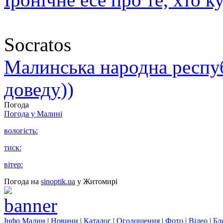
Socratos
Малинська народна республ
доведу))
Погода
Погода у
Малині
вологість:
тиск:
вітер:
Погода на
sinoptik.ua
у Житомирі
Інфо Малин
|
Новини
|
Каталог
|
Оголошення
|
Фото
|
Відео
|
Бл