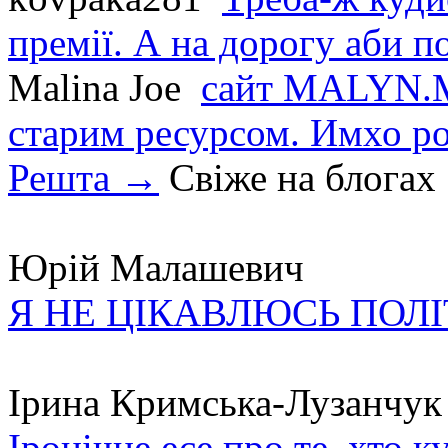
премії. А на дорогу аби по
Malina Joe
сайт MALYN.M
старим ресурсом. Имхо р
Решта →
Свіже на блогах
Юрій Малашевич
Я НЕ ЦІКАВЛЮСЬ ПОЛ
Ірина Кримська-Лузанчук
Іронічне есе про те, хто к