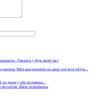
аріанти. Дзвоніть у будь який час!
лодження. Міні кондиціонер на шию поєднує обдув...
А на дорогу аби половина...
 ресурсом. Имхо розробника