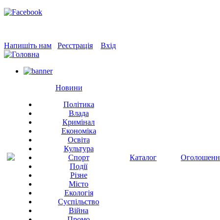
Напишіть нам
Реєстрація
Вхід
Новини
Політика
Влада
Кримінал
Економіка
Освіта
Культура
Спорт
Каталог
Оголошенн
Події
Різне
Місто
Екологія
Суспільство
Війна
Промо