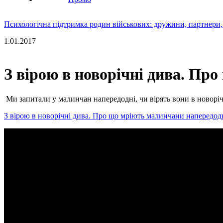
Психологічна підтримка родин військових: дружини, партнери,
1.01.2017
З вірою в новорічні дива. Пр
Ми запитали у малинчан напередодні, чи вірять вони в новоріч
З вірою в новорічні дива. Про що мріють малинчани напередодн