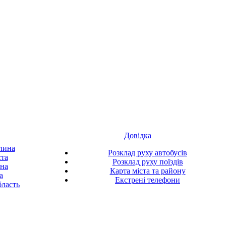
Довідка
лина
Розклад руху автобусів
ста
Розклад руху поїздів
ина
Карта міста та району
а
Екстрені телефони
ласть