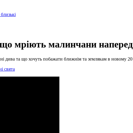
 близькі
о що мріють малинчани наперед
ні дива та що хочуть побажати ближнім та землякам в новому 20
і свята