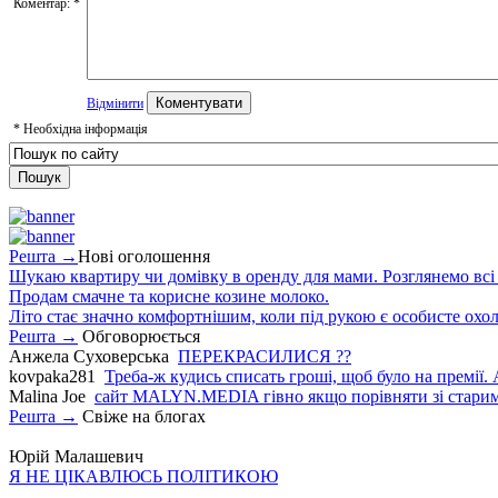
Коментар:
*
Відмінити
*
Необхідна інформація
Решта →
Нові оголошення
Шукаю квартиру чи домівку в оренду для мами. Розглянемо всі в
Продам смачне та корисне козине молоко.
Літо стає значно комфортнішим, коли під рукою є особисте охо
Решта →
Обговорюється
Анжела Суховерська
ПЕРЕКРАСИЛИСЯ ??
kovpaka281
Треба-ж кудись списать гроші, щоб було на премії. 
Malina Joe
сайт MALYN.MEDIA гiвно якщо порiвняти зi старим
Решта →
Свіже на блогах
Юрій Малашевич
Я НЕ ЦІКАВЛЮСЬ ПОЛІТИКОЮ