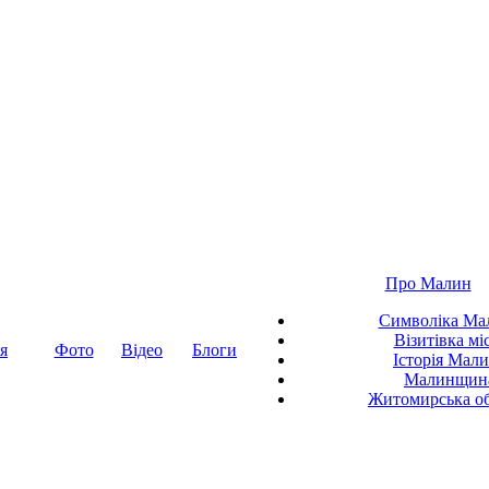
Про Малин
Символіка Ма
Візитівка мі
я
Фото
Відео
Блоги
Історія Мал
Малинщин
Житомирська об