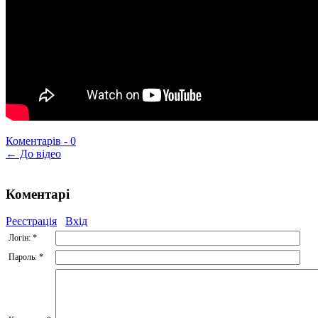
Коментарів -
0
← До відео
Коментарі
Реєстрація
Вхід
Логін:
*
Пароль:
*