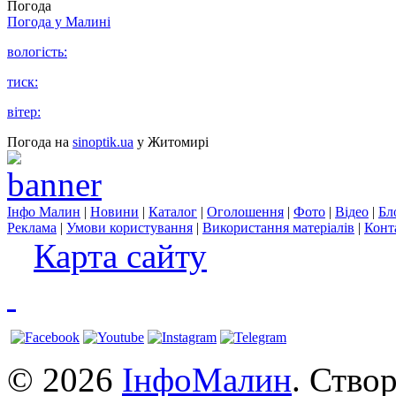
Погода
Погода у
Малині
вологість:
тиск:
вітер:
Погода на
sinoptik.ua
у Житомирі
Інфо Малин
|
Новини
|
Каталог
|
Оголошення
|
Фото
|
Відео
|
Бл
Реклама
|
Умови користування
|
Використання матеріалів
|
Конт
Карта сайту
© 2026
ІнфоМалин
. Ство