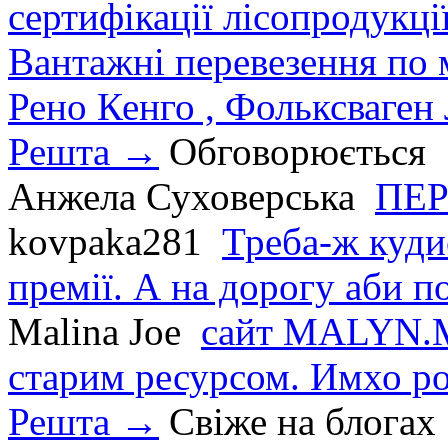
сертифікації лісопродукції
Вантажні перевезення по мі
Рено Кенго , Фольксваген Л
Решта →
Обговорюється
Анжела Суховерська
ПЕР
kovpaka281
Треба-ж куди
премії. А на дорогу аби по
Malina Joe
сайт MALYN.M
старим ресурсом. Имхо р
Решта →
Свіже на блогах