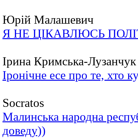
Юрій Малашевич
Я НЕ ЦІКАВЛЮСЬ ПОЛ
Ірина Кримська-Лузанчук
Іронічне есе про те, хто к
Socratos
Малинська народна республ
доведу))