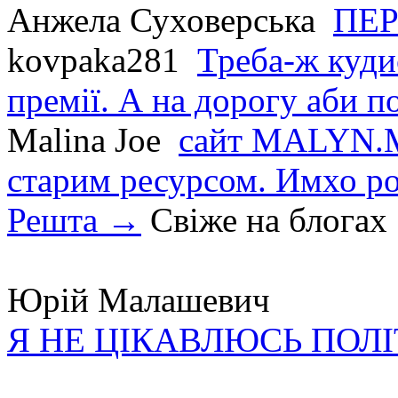
Анжела Суховерська
ПЕР
kovpaka281
Треба-ж куди
премії. А на дорогу аби по
Malina Joe
сайт MALYN.M
старим ресурсом. Имхо р
Решта →
Свіже на блогах
Юрій Малашевич
Я НЕ ЦІКАВЛЮСЬ ПОЛ