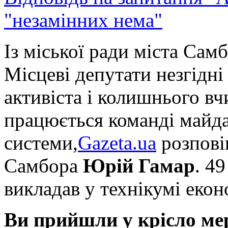
"незамінних нема"
Із міської ради міста Сам
Місцеві депутати незгідні
активіста і колишнього вч
працюється команді майда
системи,
Gazeta.ua
розпові
Самбора
Юрій Гамар
. 4
викладав у технікумі екон
Ви прийшли у крісло мер