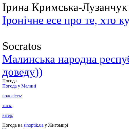
Ірина Кримська-Лузанчук
Іронічне есе про те, хто к
Socratos
Малинська народна республ
доведу))
Погода
Погода у
Малині
вологість:
тиск:
вітер:
Погода на
sinoptik.ua
у Житомирі