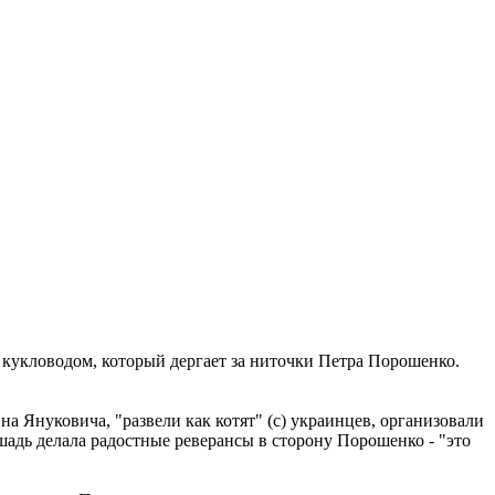
 кукловодом, который дергает за ниточки Петра Порошенко.
на Януковича, "развели как котят" (с) украинцев, организовали
ошадь делала радостные реверансы в сторону Порошенко - "это