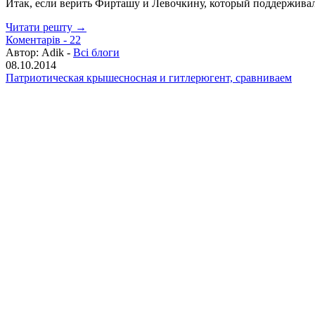
Итак, если верить Фирташу и Левочкину, который поддерживал 
Читати решту →
Коментарів -
22
Автор:
Adik -
Всі блоги
08.10.2014
Патриотическая крышесносная и гитлерюгент, сравниваем