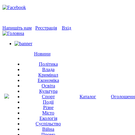
Напишіть нам
Реєстрація
Вхід
Новини
Політика
Влада
Кримінал
Економіка
Освіта
Культура
Спорт
Каталог
Оголошенн
Події
Різне
Місто
Екологія
Суспільство
Війна
Промо