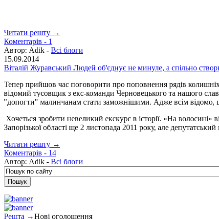
Читати решту →
Коментарів -
1
Автор:
Adik -
Всі блоги
15.09.2014
Віталій Журавський Людей об'єднує не минуле, а спільно ство
Тепер прийшов час поговорити про поповнення рядів колишніх «р
відомий тусовщик з екс-команди Черновецького та нашого славн
"допогти" малинчанам стати заможнішими. Адже всім відомо, щ
Хочеться зробити невеликий екскурс в історії. «На волосині» 
Запорізької області ще 2 листопада 2011 року, але депутатський 
Читати решту →
Коментарів -
14
Автор:
Adik -
Всі блоги
Решта →
Нові оголошення