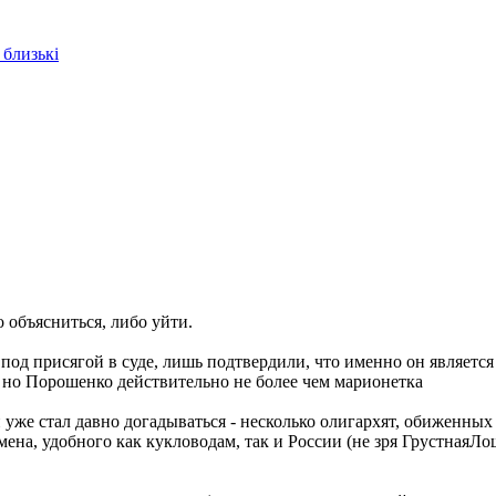
 близькі
 объясниться, либо уйти
.
од присягой в суде, лишь подтвердили, что именно он является
 но Порошенко действительно не более чем марионетка
 уже стал давно догадываться - несколько олигархят, обиженных 
мена, удобного как кукловодам, так и России (не зря ГрустнаяЛ