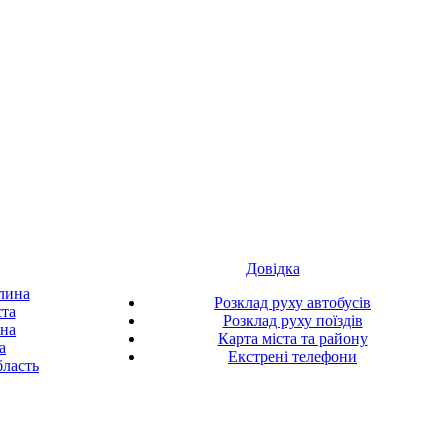
Довідка
лина
Розклад руху автобусів
ста
Розклад руху поїздів
ина
Карта міста та району
а
Екстрені телефони
ласть