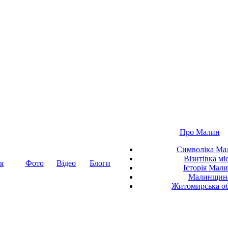
Про Малин
Символіка Ма
Візитівка мі
я
Фото
Відео
Блоги
Історія Мал
Малинщин
Житомирська об