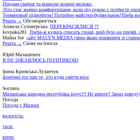
Продам смачне та корисне козине молоко.
Літо стає значно комфортнішим, коли під рукою є особисте охо
Терміновий підробіток! Потрібен майстер-будівельник!Треба во
Решта →
Обговорюється
Анжела Суховерська
ПЕРЕКРАСИЛИСЯ ??
kovpaka281
Треба-ж кудись списать гроші, щоб було на премії. 
Malina Joe
сайт MALYN.MEDIA гiвно якщо порiвняти зi старим
Решта →
Свіже на блогах
Юрій Малашевич
Я НЕ ЦІКАВЛЮСЬ ПОЛІТИКОЮ
Ірина Кримська-Лузанчук
Іронічне есе про те, хто куди сміття несе
Socratos
Малинська народна республіка існує!!! Не вірите? Зараз доведу)
Погода
Погода у
Малині
вологість:
тиск:
вітер: