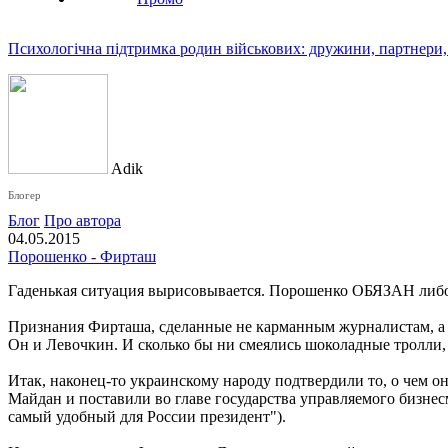
Психологічна підтримка родин військових: дружини, партнери,
Adik
Блогер
Блог
Про автора
04.05.2015
Порошенко - Фирташ
Гаденькая ситуация вырисовывается. Порошенко ОБЯЗАН либо
Признания Фирташа, сделанные не карманным журналистам, а п
Он и Левочкин. И сколько бы ни смеялись шоколадные тролли,
Итак, наконец-то украинскому народу подтвердили то, о чем он
Майдан и поставили во главе государства управляемого бизнес
самый удобный для России президент").