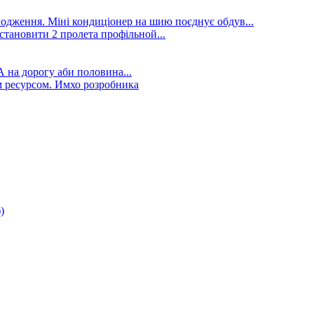
лодження. Міні кондиціонер на шию поєднує обдув...
становити 2 пролета профільной...
А на дорогу аби половина...
 ресурсом. Имхо розробника
)