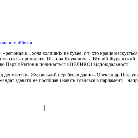
рюване майбутнє.
егіоналів», хоча колишніх не буває, є ті хто краще маскується,
ого екс - президента Віктора Януковича - Віталій Журавський. 
о Партія Регіонів починається з ВЕЛИКОЇ відповідальності.
від депутатства Журавський перебував давно - Олександр Пеклуше
мандат здавати не поспішав і навіть з'являвся в парламенті - нап