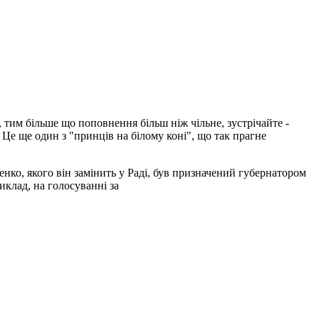
 тим більше що поповнення більш ніж чільне, зустрічайте -
Це ще один з "принців на білому коні", що так прагне
нко, якого він замінить у Раді, був призначений губернатором
риклад, на голосуванні за