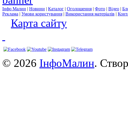
Інфо Малин
|
Новини
|
Каталог
|
Оголошення
|
Фото
|
Відео
|
Бл
Реклама
|
Умови користування
|
Використання матеріалів
|
Конт
Карта сайту
© 2026
ІнфоМалин
. Ство