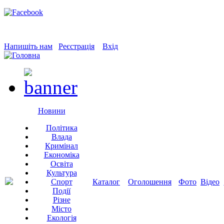
Напишіть нам
Реєстрація
Вхід
Новини
Політика
Влада
Кримінал
Економіка
Освіта
Культура
Спорт
Каталог
Оголошення
Фото
Відео
Події
Різне
Місто
Екологія