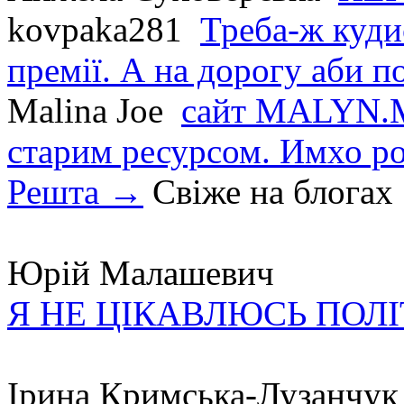
kovpaka281
Треба-ж куди
премії. А на дорогу аби по
Malina Joe
сайт MALYN.M
старим ресурсом. Имхо р
Решта →
Свіже на блогах
Юрій Малашевич
Я НЕ ЦІКАВЛЮСЬ ПОЛ
Ірина Кримська-Лузанчук