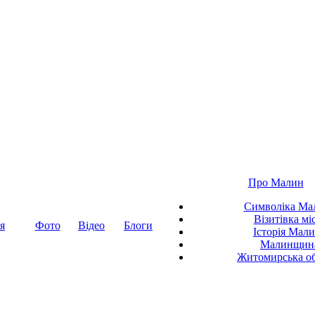
Про Малин
Символіка Ма
Візитівка мі
я
Фото
Відео
Блоги
Історія Мал
Малинщин
Житомирська об