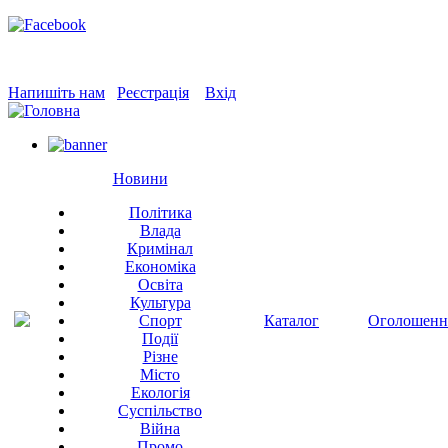
Напишіть нам
Реєстрація
Вхід
Новини
Політика
Влада
Кримінал
Економіка
Освіта
Культура
Спорт
Каталог
Оголошенн
Події
Різне
Місто
Екологія
Суспільство
Війна
Промо