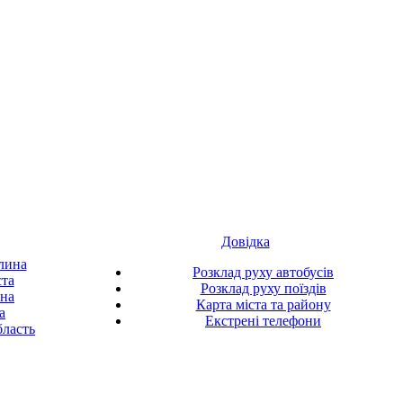
Довідка
лина
Розклад руху автобусів
ста
Розклад руху поїздів
ина
Карта міста та району
а
Екстрені телефони
ласть