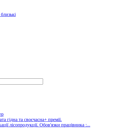
 близькі
ер
та гідна та своєчасна+ премії.
ції лісопродукції. Обов'язки працівника :...