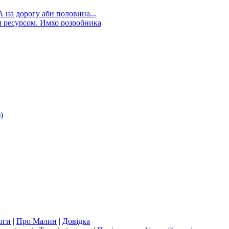
А на дорогу аби половина...
 ресурсом. Имхо розробника
)
оги
|
Про Малин
|
Довідка