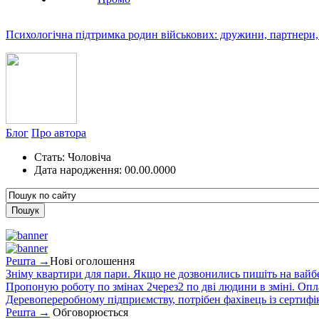
Психологічна підтримка родин військових: дружини, партнери,
Блог
Про автора
Стать:
Чоловіча
Дата народження:
00.00.0000
Решта →
Нові оголошення
Зніму квартири для пари. Якщо не дозвонились пишіть на вайб
Пропоную роботу по змінах 2через2 по дві людини в зміні. Опла
Деревопереробному підприємству, потрібен фахівець із сертифіка
Решта →
Обговорюється