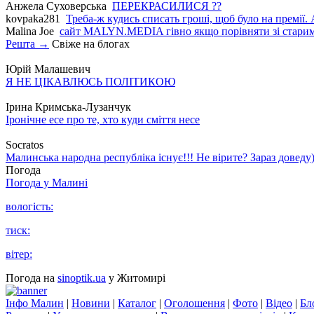
Анжела Суховерська
ПЕРЕКРАСИЛИСЯ ??
kovpaka281
Треба-ж кудись списать гроші, щоб було на премії. 
Malina Joe
сайт MALYN.MEDIA гiвно якщо порiвняти зi старим
Решта →
Свіже на блогах
Юрій Малашевич
Я НЕ ЦІКАВЛЮСЬ ПОЛІТИКОЮ
Ірина Кримська-Лузанчук
Іронічне есе про те, хто куди сміття несе
Socratos
Малинська народна республіка існує!!! Не вірите? Зараз доведу)
Погода
Погода у
Малині
вологість:
тиск:
вітер:
Погода на
sinoptik.ua
у Житомирі
Інфо Малин
|
Новини
|
Каталог
|
Оголошення
|
Фото
|
Відео
|
Бл