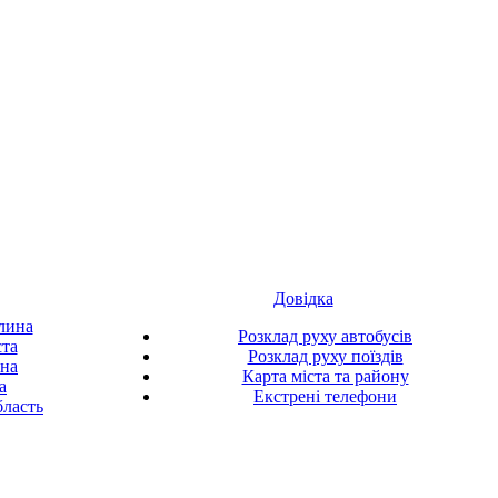
Довідка
лина
Розклад руху автобусів
ста
Розклад руху поїздів
ина
Карта міста та району
а
Екстрені телефони
ласть