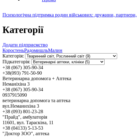
Психологічна підтримка родин військових: дружини, партнери,
Категорії
Додати підприємство
Коростень
Радомишль
Малин
Категорія:
Підкатегорія:
+38 (067) 305-90-34
+38(093) 791-50-90
Ветеринарна допомога + Аптека
Неманіхіна 3
+38 (067) 305-90-34
0937915090
ветеринарна допомога та аптека
вул.Неманихіна 3
+38 (093) 801-23-28
"Прайд", амбулаторія
11601, вул. Тараскіна, 11
+38 (04133) 5-13-53
"Доктор ЗОО", аптека