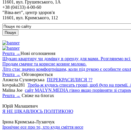
11601, вул. Грушевського, 1А
+38 (04133) 4-00-60
"Віва-вет", центр здоров'я
11601, вул. Кримського, 112
Решта →
Нові оголошення
Шукаю квартиру чи домівку в оренду для мами. Розглянемо всі в
Продам смачне та корисне козине молоко.
Літо стає значно комфортнішим, коли під рукою є особисте охо
Решта →
Обговорюється
Анжела Суховерська
ПЕРЕКРАСИЛИСЯ ??
kovpaka281
Треба-ж кудись списать гроші, щоб було на премії. 
Malina Joe
сайт MALYN.MEDIA гiвно якщо порiвняти зi старим
Решта →
Свіже на блогах
Юрій Малашевич
Я НЕ ЦІКАВЛЮСЬ ПОЛІТИКОЮ
Ірина Кримська-Лузанчук
Іронічне есе про те, хто куди сміття несе