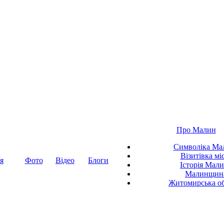
Про Малин
Символіка Ма
Візитівка мі
я
Фото
Відео
Блоги
Історія Мал
Малинщин
Житомирська об