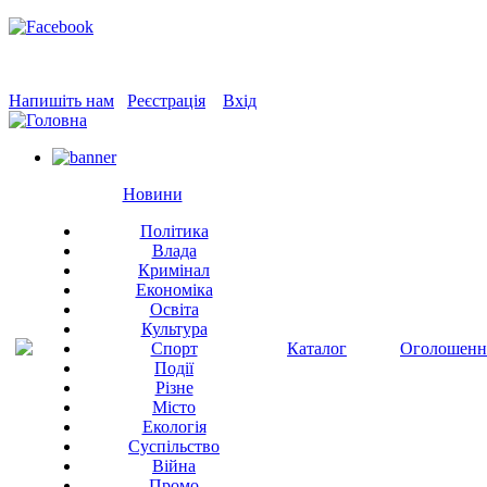
Напишіть нам
Реєстрація
Вхід
Новини
Політика
Влада
Кримінал
Економіка
Освіта
Культура
Спорт
Каталог
Оголошенн
Події
Різне
Місто
Екологія
Суспільство
Війна
Промо