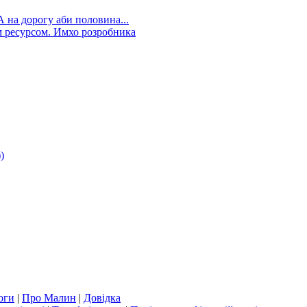
А на дорогу аби половина...
 ресурсом. Имхо розробника
)
оги
|
Про Малин
|
Довідка