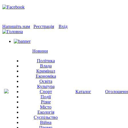
Напишіть нам
Реєстрація
Вхід
Новини
Політика
Влада
Кримінал
Економіка
Освіта
Культура
Спорт
Каталог
Оголошенн
Події
Різне
Місто
Екологія
Суспільство
Війна
Промо