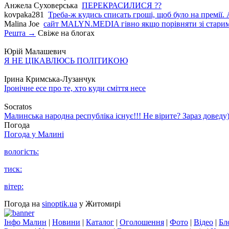
Анжела Суховерська
ПЕРЕКРАСИЛИСЯ ??
kovpaka281
Треба-ж кудись списать гроші, щоб було на премії. 
Malina Joe
сайт MALYN.MEDIA гiвно якщо порiвняти зi старим
Решта →
Свіже на блогах
Юрій Малашевич
Я НЕ ЦІКАВЛЮСЬ ПОЛІТИКОЮ
Ірина Кримська-Лузанчук
Іронічне есе про те, хто куди сміття несе
Socratos
Малинська народна республіка існує!!! Не вірите? Зараз доведу)
Погода
Погода у
Малині
вологість:
тиск:
вітер:
Погода на
sinoptik.ua
у Житомирі
Інфо Малин
|
Новини
|
Каталог
|
Оголошення
|
Фото
|
Відео
|
Бл