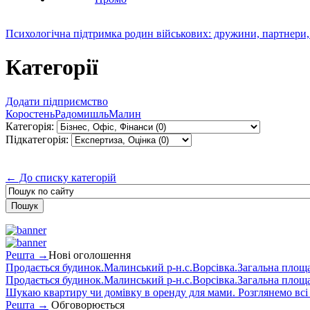
Психологічна підтримка родин військових: дружини, партнери,
Категорії
Додати підприємство
Коростень
Радомишль
Малин
Категорія:
Підкатегорія:
← До списку категорій
Решта →
Нові оголошення
Продається будинок.Малинський р-н.с.Ворсівка.Загальна площа5
Продається будинок.Малинський р-н.с.Ворсівка.Загальна площа5
Шукаю квартиру чи домівку в оренду для мами. Розглянемо всі в
Решта →
Обговорюється