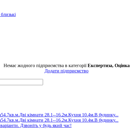
 близькі
Немає жодного підприємства в категорії
Експертиза, Оцінка
Додати підприємство
4.7кв.м.Дві кімнати 28.1--16.2м.Кухня 10.4м.В будинку...
4.7кв.м.Дві кімнати 28.1--16.2м.Кухня 10.4м.В будинку...
аріанти. Дзвоніть у будь який час!