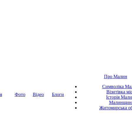
Про Малин
Символіка Ма
Візитівка мі
я
Фото
Відео
Блоги
Історія Мал
Малинщин
Житомирська об