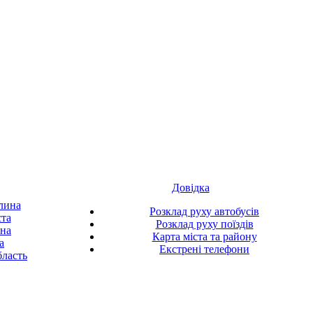
Довідка
лина
Розклад руху автобусів
ста
Розклад руху поїздів
ина
Карта міста та району
а
Екстрені телефони
ласть