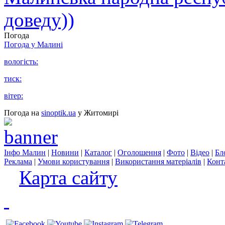
доведу))
Погода
Погода у
Малині
вологість:
тиск:
вітер:
Погода на
sinoptik.ua
у Житомирі
Інфо Малин
|
Новини
|
Каталог
|
Оголошення
|
Фото
|
Відео
|
Бл
Реклама
|
Умови користування
|
Використання матеріалів
|
Конт
Карта сайту