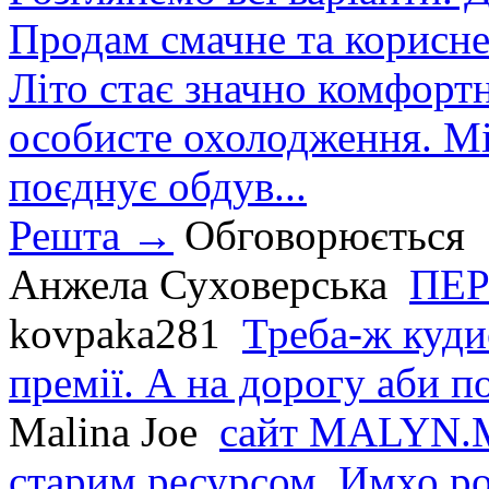
Продам смачне та корисне
Літо стає значно комфорт
особисте охолодження. М
поєднує обдув...
Решта →
Обговорюється
Анжела Суховерська
ПЕР
kovpaka281
Треба-ж куди
премії. А на дорогу аби по
Malina Joe
сайт MALYN.M
старим ресурсом. Имхо р