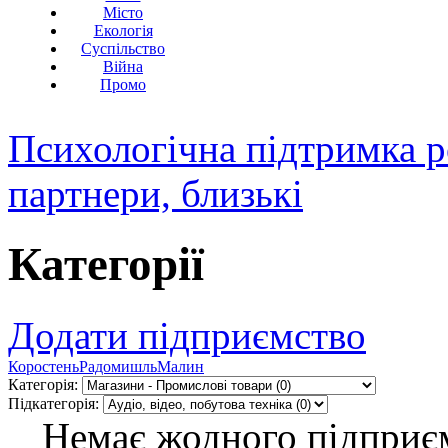
Місто
Екологія
Суспільство
Війна
Промо
Психологічна підтримка р
партнери, близькі
Категорії
Додати підприємство
Коростень
Радомишль
Малин
Категорія:
Підкатегорія:
Немає жодного підприєм