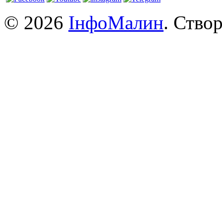
© 2026
ІнфоМалин
. Ство