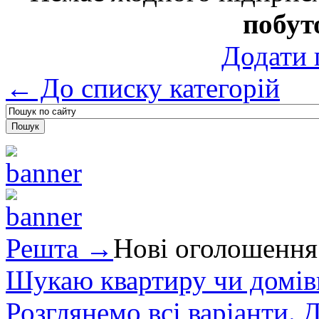
побут
Додати 
← До списку категорій
Решта →
Нові оголошення
Шукаю квартиру чи домівк
Розглянемо всі варіанти. Д