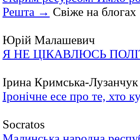
Решта →
Свіже на блогах
Юрій Малашевич
Я НЕ ЦІКАВЛЮСЬ ПОЛ
Ірина Кримська-Лузанчук
Іронічне есе про те, хто к
Socratos
Малинська народна республ