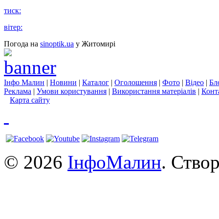
тиск:
вітер:
Погода на
sinoptik.ua
у Житомирі
Інфо Малин
|
Новини
|
Каталог
|
Оголошення
|
Фото
|
Відео
|
Бл
Реклама
|
Умови користування
|
Використання матеріалів
|
Конт
Карта сайту
© 2026
ІнфоМалин
. Ство