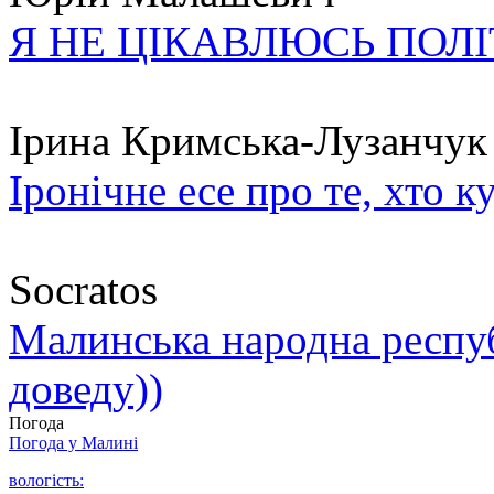
Я НЕ ЦІКАВЛЮСЬ ПОЛ
Ірина Кримська-Лузанчук
Іронічне есе про те, хто к
Socratos
Малинська народна республ
доведу))
Погода
Погода у
Малині
вологість: