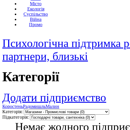
Місто
Екологія
Суспільство
Війна
Промо
Психологічна підтримка р
партнери, близькі
Категорії
Додати підприємство
Коростень
Радомишль
Малин
Категорія:
Підкатегорія:
Немає жодного підприєм