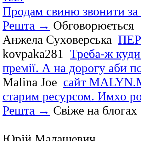
Продам свиню звонити за
Решта →
Обговорюється
Анжела Суховерська
ПЕР
kovpaka281
Треба-ж куди
премії. А на дорогу аби по
Malina Joe
сайт MALYN.M
старим ресурсом. Имхо р
Решта →
Свіже на блогах
Юрій Малашевич