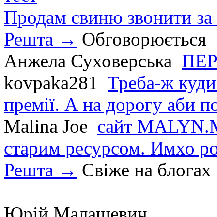
Продам свиню звонити за
Решта →
Обговорюється
Анжела Суховерська
ПЕР
kovpaka281
Треба-ж куди
премії. А на дорогу аби по
Malina Joe
сайт MALYN.M
старим ресурсом. Имхо р
Решта →
Свіже на блогах
Юрій Малашевич