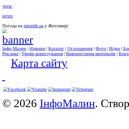
тиск:
вітер:
Погода на
sinoptik.ua
у Житомирі
Інфо Малин
|
Новини
|
Каталог
|
Оголошення
|
Фото
|
Відео
|
Бл
Реклама
|
Умови користування
|
Використання матеріалів
|
Конт
Карта сайту
© 2026
ІнфоМалин
. Ство