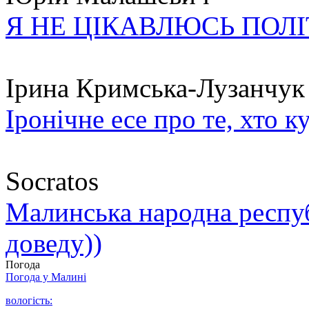
Я НЕ ЦІКАВЛЮСЬ ПОЛ
Ірина Кримська-Лузанчук
Іронічне есе про те, хто к
Socratos
Малинська народна республ
доведу))
Погода
Погода у
Малині
вологість: