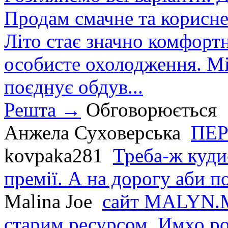
Продам смачне та корисне
Літо стає значно комфорт
особисте охолодження. М
поєднує обдув...
Решта →
Обговорюється
Анжела Суховерська
ПЕР
kovpaka281
Треба-ж куди
премії. А на дорогу аби по
Malina Joe
сайт MALYN.M
старим ресурсом. Имхо р