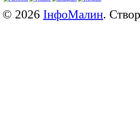
© 2026
ІнфоМалин
. Ство