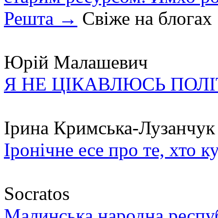
Решта →
Свіже на блогах
Юрій Малашевич
Я НЕ ЦІКАВЛЮСЬ ПОЛ
Ірина Кримська-Лузанчук
Іронічне есе про те, хто к
Socratos
Малинська народна республ