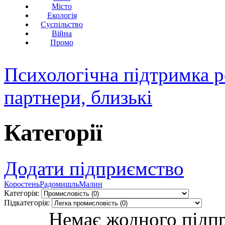
Місто
Екологія
Суспільство
Війна
Промо
Психологічна підтримка р
партнери, близькі
Категорії
Додати підприємство
Коростень
Радомишль
Малин
Категорія:
Підкатегорія:
Немає жодного підпр