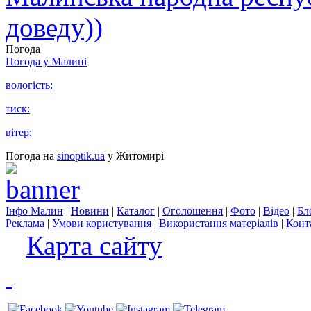
доведу))
Погода
Погода у
Малині
вологість:
тиск:
вітер:
Погода на
sinoptik.ua
у Житомирі
Інфо Малин
|
Новини
|
Каталог
|
Оголошення
|
Фото
|
Відео
|
Бл
Реклама
|
Умови користування
|
Використання матеріалів
|
Конт
Карта сайту