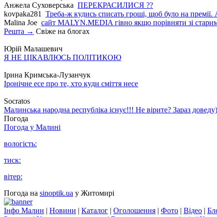
Анжела Суховерська
ПЕРЕКРАСИЛИСЯ ??
kovpaka281
Треба-ж кудись списать гроші, щоб було на премії. 
Malina Joe
сайт MALYN.MEDIA гiвно якщо порiвняти зi старим
Решта →
Свіже на блогах
Юрій Малашевич
Я НЕ ЦІКАВЛЮСЬ ПОЛІТИКОЮ
Ірина Кримська-Лузанчук
Іронічне есе про те, хто куди сміття несе
Socratos
Малинська народна республіка існує!!! Не вірите? Зараз доведу)
Погода
Погода у
Малині
вологість:
тиск:
вітер:
Погода на
sinoptik.ua
у Житомирі
Інфо Малин
|
Новини
|
Каталог
|
Оголошення
|
Фото
|
Відео
|
Бл