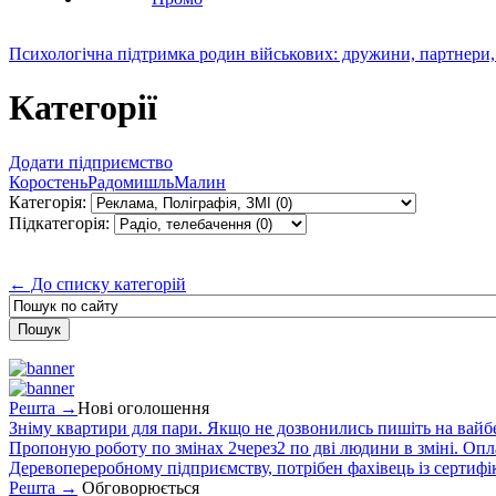
Психологічна підтримка родин військових: дружини, партнери,
Категорії
Додати підприємство
Коростень
Радомишль
Малин
Категорія:
Підкатегорія:
← До списку категорій
Решта →
Нові оголошення
Зніму квартири для пари. Якщо не дозвонились пишіть на вайб
Пропоную роботу по змінах 2через2 по дві людини в зміні. Опла
Деревопереробному підприємству, потрібен фахівець із сертифіка
Решта →
Обговорюється