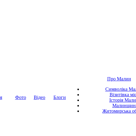
Про Малин
Символіка Ма
Візитівка мі
я
Фото
Відео
Блоги
Історія Мал
Малинщин
Житомирська об