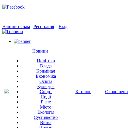
Напишіть нам
Реєстрація
Вхід
Новини
Політика
Влада
Кримінал
Економіка
Освіта
Культура
Спорт
Каталог
Оголошенн
Події
Різне
Місто
Екологія
Суспільство
Війна
Промо