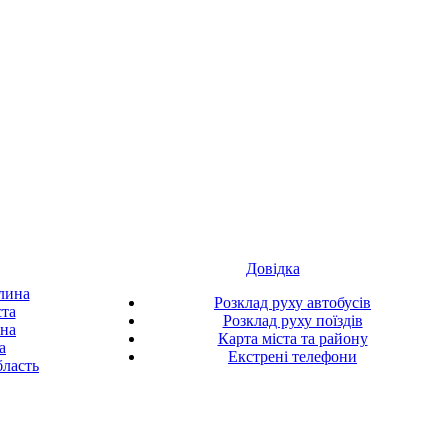
Довідка
лина
Розклад руху автобусів
ста
Розклад руху поїздів
ина
Карта міста та району
а
Екстрені телефони
ласть