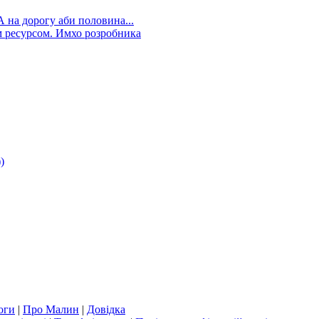
А на дорогу аби половина...
 ресурсом. Имхо розробника
)
оги
|
Про Малин
|
Довідка