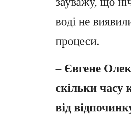
зауважу, що ні
воді не виявил
процеси.
– Євгене Олек
скільки часу
від відпочинк