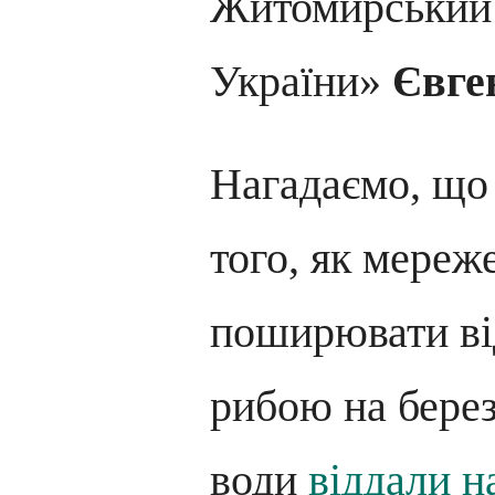
Житомирськи
України»
Євге
Нагадаємо, що 
того, як мереж
поширювати ві
рибою на берез
води
віддали н