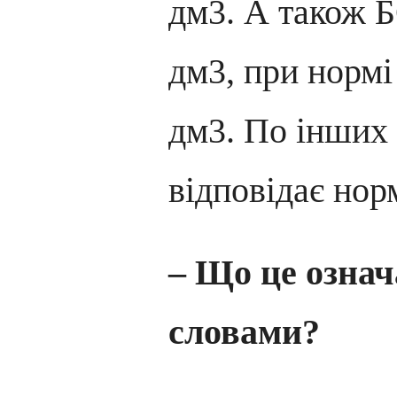
дм3. А також Б
дм3, при нормі
дм3. По інших
відповідає нор
– Що це озна
словами?