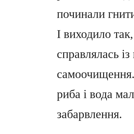
починали гнит
І виходило так,
справлялась із
самоочищення.
риба і вода ма
забарвлення.