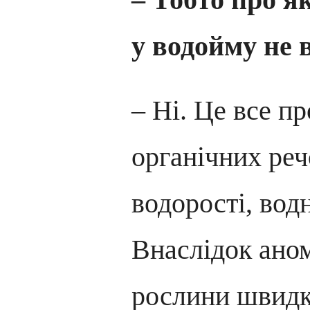
у водойму не 
– Ні. Це все п
органічних ре
водорості, вод
Внаслідок ано
рослини швидк