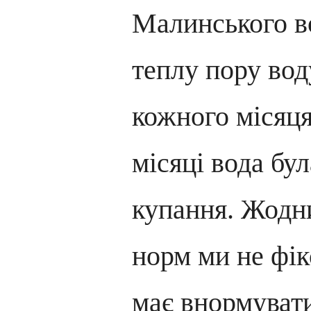
Малинського в
теплу пору вод
кожного місяця
місяці вода бу
купання. Жодн
норм ми не фік
має внормуват