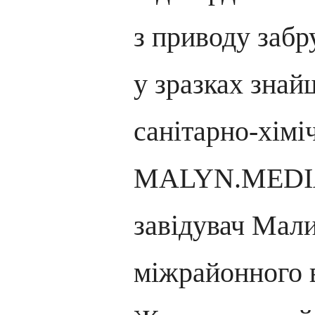
з приводу забр
у зразках зна
санітарно-хімі
MALYN.MEDIA
завідувач Мал
міжрайонного 