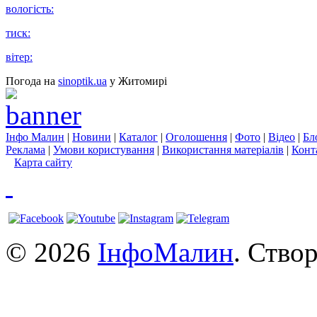
вологість:
тиск:
вітер:
Погода на
sinoptik.ua
у Житомирі
Інфо Малин
|
Новини
|
Каталог
|
Оголошення
|
Фото
|
Відео
|
Бл
Реклама
|
Умови користування
|
Використання матеріалів
|
Конт
Карта сайту
© 2026
ІнфоМалин
. Ство