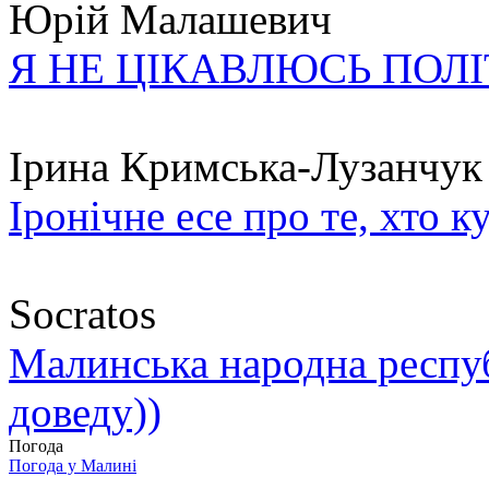
Юрій Малашевич
Я НЕ ЦІКАВЛЮСЬ ПОЛ
Ірина Кримська-Лузанчук
Іронічне есе про те, хто к
Socratos
Малинська народна республ
доведу))
Погода
Погода у
Малині