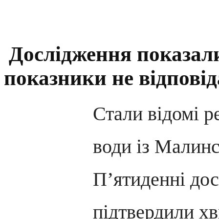
Дослідження показали
показники не відпові
Стали відомі ре
води із Малин
П’ятиденні до
підтвердили х