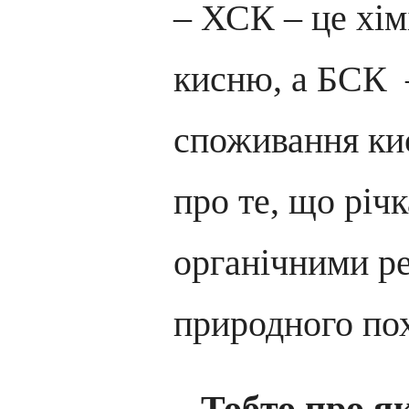
– ХСК – це хі
кисню, а БСК –
споживання ки
про те, що річ
органічними р
природного по
– Тобто про я