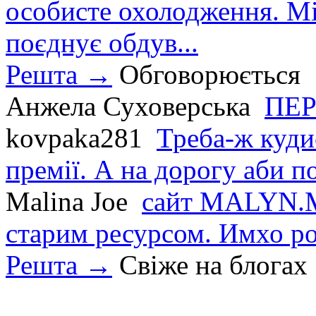
особисте охолодження. М
поєднує обдув...
Решта →
Обговорюється
Анжела Суховерська
ПЕР
kovpaka281
Треба-ж куди
премії. А на дорогу аби по
Malina Joe
сайт MALYN.M
старим ресурсом. Имхо р
Решта →
Свіже на блогах