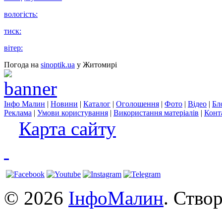
вологість:
тиск:
вітер:
Погода на
sinoptik.ua
у Житомирі
Інфо Малин
|
Новини
|
Каталог
|
Оголошення
|
Фото
|
Відео
|
Бл
Реклама
|
Умови користування
|
Використання матеріалів
|
Конт
Карта сайту
© 2026
ІнфоМалин
. Ство