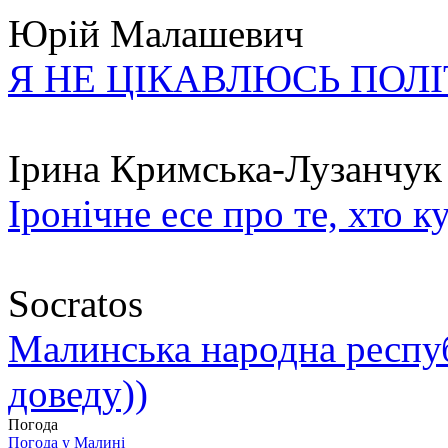
Юрій Малашевич
Я НЕ ЦІКАВЛЮСЬ ПОЛ
Ірина Кримська-Лузанчук
Іронічне есе про те, хто к
Socratos
Малинська народна республ
доведу))
Погода
Погода у
Малині