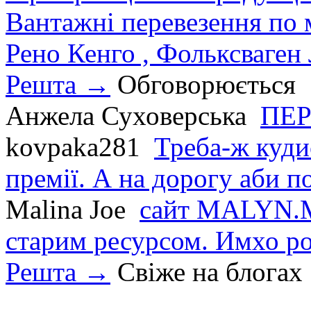
Вантажні перевезення по мі
Рено Кенго , Фольксваген Л
Решта →
Обговорюється
Анжела Суховерська
ПЕР
kovpaka281
Треба-ж куди
премії. А на дорогу аби по
Malina Joe
сайт MALYN.M
старим ресурсом. Имхо р
Решта →
Свіже на блогах