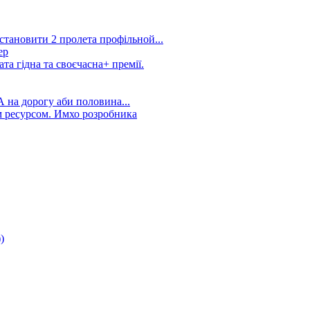
становити 2 пролета профільной...
ер
та гідна та своєчасна+ премії.
А на дорогу аби половина...
 ресурсом. Имхо розробника
)