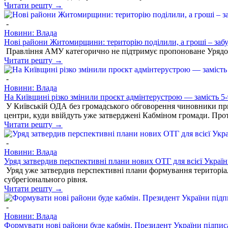
Читати решту →
-
Новини: Влада
Нові райони Житомирщини: територію поділили, а гроші – заб
Правління АМУ категорично не підтримує пропоноване Урядо
Читати решту →
-
Новини: Влада
На Київщині різко змінили проєкт адмінтерустрою — замість 5-
У Київській ОДА без громадського обговорення чиновники прийн
центри, куди ввійдуть уже затверджені Кабміном громади. Прот
Читати решту →
-
Новини: Влада
Уряд затвердив перспективні плани нових ОТГ для всієї Украї
Уряд уже затвердив перспективні плани формування територіал
субрегіонального рівня.
Читати решту →
-
Новини: Влада
Формувати нові райони буде кабмін. Президент України підпис