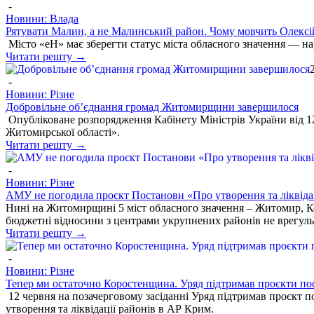
-
Новини: Влада
Рятувати Малин, а не Малинський район. Чому мовчить Олекс
Місто «еН» має зберегти статус міста обласного значення — нар
Читати решту →
-
Новини: Різне
Добровільне об’єднання громад Житомирщини завершилося
Опубліковане розпорядження Кабінету Міністрів України від 12
Житомирської області».
Читати решту →
-
Новини: Різне
АМУ не погодила проєкт Постанови «Про утворення та ліквіда
Нині на Житомирщині 5 міст обласного значення – Житомир, Кор
бюджетні відносини з центрами укрупнених районів не врегуль
Читати решту →
-
Новини: Різне
Тепер ми остаточно Коростенщина. Уряд підтримав проєкти пос
12 червня на позачерговому засіданні Уряд підтримав проєкт п
утворення та ліквідації районів в АР Крим.