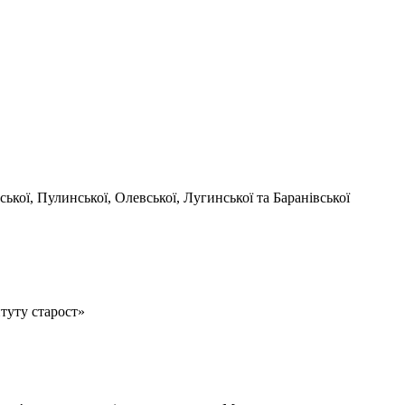
кої, Пулинської, Олевської, Лугинської та Баранівської
туту старост»