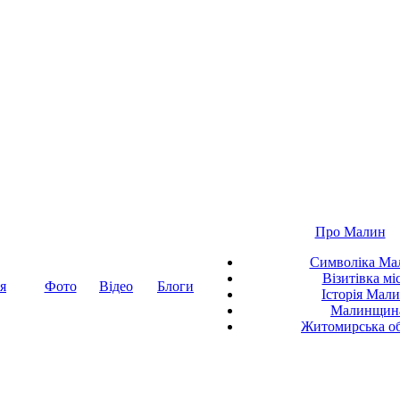
Про Малин
Символіка Ма
Візитівка мі
я
Фото
Відео
Блоги
Історія Мал
Малинщин
Житомирська об