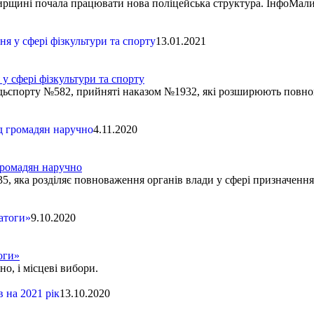
мирщині почала працювати нова поліцейська структура. ІнфоМалин
13.01.2021
у сфері фізкультури та спорту
одьспорту №582, прийняті наказом №1932, які розширюють повно
4.11.2020
громадян наручно
5, яка розділяє повноваження органів влади у сфері призначення
9.10.2020
оги»
о, і місцеві вибори.
13.10.2020