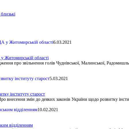
 близькі
6.03.2021
 у Житомирській області
ння про звільнення голів Чуднівської, Малинської, Радомишльсь
5.03.2021
тку інституту старост
 внесення змін до деяких законів України щодо розвитку інсти
10.02.2021
ким відділенням