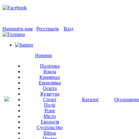
Напишіть нам
Реєстрація
Вхід
Новини
Політика
Влада
Кримінал
Економіка
Освіта
Культура
Спорт
Каталог
Оголошенн
Події
Різне
Місто
Екологія
Суспільство
Війна
Промо