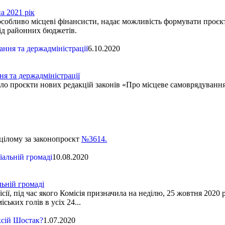
 2021 рік
 особливо місцеві фінансисти, надає можливість формувати проє
ід районних бюджетів.
6.10.2020
я та держадміністрації
о проєкти нових редакцій законів «Про місцеве самоврядування в
 цілому за законопроєкт
№3614.
10.08.2020
ьній громаді
сії, під час якого Комісія призначила на неділю, 25 жовтня 2020
ських голів в усіх 24...
1.07.2020