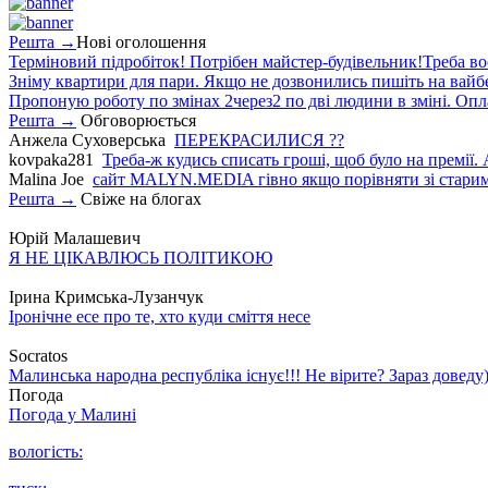
Решта →
Нові оголошення
Терміновий підробіток! Потрібен майстер-будівельник!Треба во
Зніму квартири для пари. Якщо не дозвонились пишіть на вайб
Пропоную роботу по змінах 2через2 по дві людини в зміні. Опла
Решта →
Обговорюється
Анжела Суховерська
ПЕРЕКРАСИЛИСЯ ??
kovpaka281
Треба-ж кудись списать гроші, щоб було на премії. 
Malina Joe
сайт MALYN.MEDIA гiвно якщо порiвняти зi старим
Решта →
Свіже на блогах
Юрій Малашевич
Я НЕ ЦІКАВЛЮСЬ ПОЛІТИКОЮ
Ірина Кримська-Лузанчук
Іронічне есе про те, хто куди сміття несе
Socratos
Малинська народна республіка існує!!! Не вірите? Зараз доведу)
Погода
Погода у
Малині
вологість: