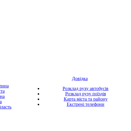
Довідка
лина
Розклад руху автобусів
ста
Розклад руху поїздів
ина
Карта міста та району
а
Екстрені телефони
ласть