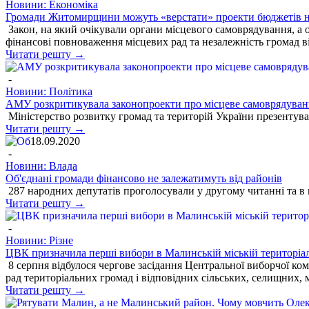
Новини: Економіка
Громади Житомирщини можуть «верстати» проекти бюджетів на
Закон, на який очікували органи місцевого самоврядування, а
фінансові повноваження місцевих рад та незалежність громад в
Читати решту →
-
Новини: Політика
АМУ розкритикувала законопроекти про місцеве самоврядуванн
Міністерство розвитку громад та територій України презентувал
Читати решту →
18.09.2020
-
Новини: Влада
Об'єднані громади фінансово не залежатимуть від районів
287 народних депутатів проголосували у другому читанні та в
Читати решту →
-
Новини: Різне
ЦВК призначила перші вибори в Малинській міській територіал
8 серпня відбулося чергове засідання Центральної виборчої комі
рад територіальних громад і відповідних сільських, селищних, мі
Читати решту →