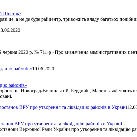
ій Шостак?
азі це, а не де буде райцентр, тривожить владу багатьох подібни
23.06.2020
 червня 2020 р. № 711-р «Про визначення адміністративних цент
10.06.2020
цію районів»
остень, Новоград-Волинський, Бердичів, Малин, - які мають вла
овані.
12.0
танов ВРУ про утворення та ліквідацію районів в Україні
останови Верховної Ради України про утворення та ліквідацію ра