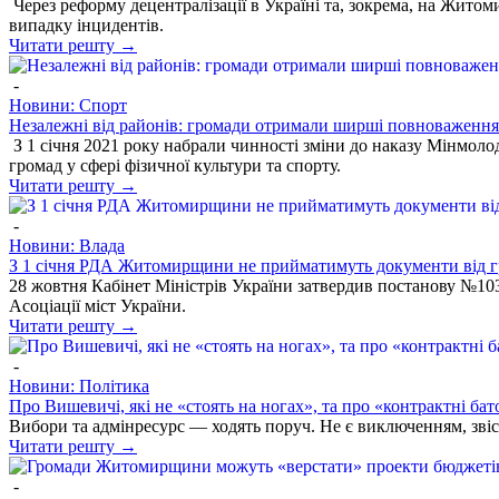
Через реформу децентралізації в Україні та, зокрема, на Жито
випадку інцидентів.
Читати решту →
-
Новини: Спорт
Незалежні від районів: громади отримали ширші повноваження 
З 1 січня 2021 року набрали чинності зміни до наказу Мінмол
громад у сфері фізичної культури та спорту.
Читати решту →
-
Новини: Влада
З 1 січня РДА Житомирщини не прийматимуть документи від 
28 жовтня Кабінет Міністрів України затвердив постанову №103
Асоціації міст України.
Читати решту →
-
Новини: Політика
Про Вишевичі, які не «стоять на ногах», та про «контрактні бат
Вибори та адмінресурс — ходять поруч. Не є виключенням, звісн
Читати решту →
-