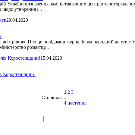
ій України визначення адміністративних центрів територіальних 
 щодо утворення і...
29.04.2020
к
сіх рівнях. Про це повідомив журналістам народний депутат Ук
Міністерство розвитку...
15.04.2020
ів Коростенщини!
1
2
3
Сторінки:
...
4
наступна →