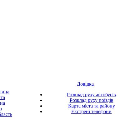
Довідка
лина
Розклад руху автобусів
ста
Розклад руху поїздів
ина
Карта міста та району
а
Екстрені телефони
ласть