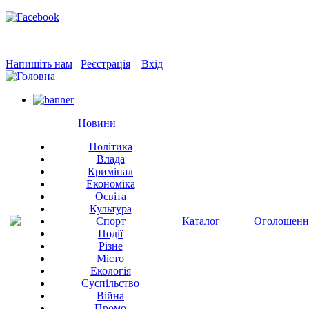
Напишіть нам
Реєстрація
Вхід
Новини
Політика
Влада
Кримінал
Економіка
Освіта
Культура
Спорт
Каталог
Оголошенн
Події
Різне
Місто
Екологія
Суспільство
Війна
Промо