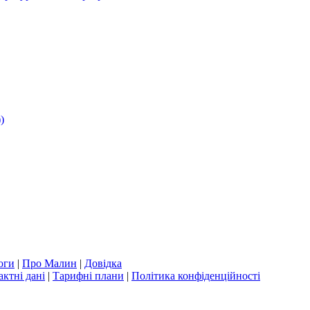
)
оги
|
Про Малин
|
Довідка
актні дані
|
Тарифні плани
|
Політика конфіденційності