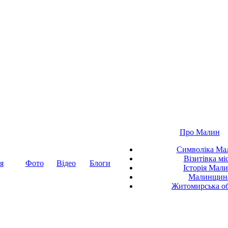
Про Малин
Символіка Ма
Візитівка мі
я
Фото
Відео
Блоги
Історія Мал
Малинщин
Житомирська об