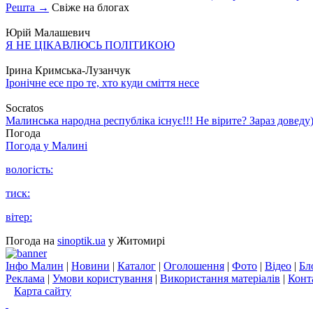
Решта →
Свіже на блогах
Юрій Малашевич
Я НЕ ЦІКАВЛЮСЬ ПОЛІТИКОЮ
Ірина Кримська-Лузанчук
Іронічне есе про те, хто куди сміття несе
Socratos
Малинська народна республіка існує!!! Не вірите? Зараз доведу)
Погода
Погода у
Малині
вологість:
тиск:
вітер:
Погода на
sinoptik.ua
у Житомирі
Інфо Малин
|
Новини
|
Каталог
|
Оголошення
|
Фото
|
Відео
|
Бл
Реклама
|
Умови користування
|
Використання матеріалів
|
Конт
Карта сайту