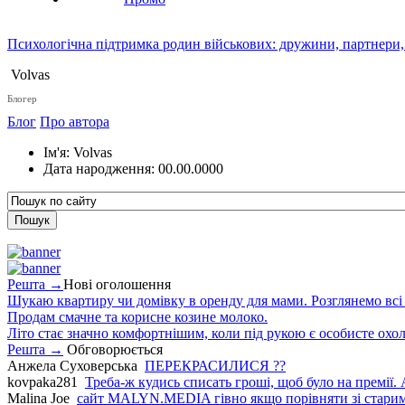
Психологічна підтримка родин військових: дружини, партнери,
Volvas
Блогер
Блог
Про автора
Ім'я:
Volvas
Дата народження:
00.00.0000
Решта →
Нові оголошення
Шукаю квартиру чи домівку в оренду для мами. Розглянемо всі в
Продам смачне та корисне козине молоко.
Літо стає значно комфортнішим, коли під рукою є особисте охо
Решта →
Обговорюється
Анжела Суховерська
ПЕРЕКРАСИЛИСЯ ??
kovpaka281
Треба-ж кудись списать гроші, щоб було на премії. 
Malina Joe
сайт MALYN.MEDIA гiвно якщо порiвняти зi старим