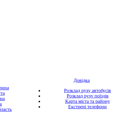
Довідка
лина
Розклад руху автобусів
ста
Розклад руху поїздів
ина
Карта міста та району
а
Екстрені телефони
ласть