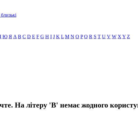
 близькі
Щ
Ю
Я
A
B
C
D
E
F
G
H
I
J
K
L
M
N
O
P
Q
R
S
T
U
V
W
X
Y
Z
чте. На літеру 'B' немає жодного користу