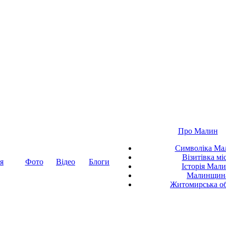
Про Малин
Символіка Ма
Візитівка мі
я
Фото
Відео
Блоги
Історія Мал
Малинщин
Житомирська об