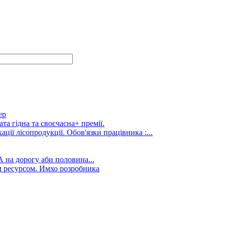
ер
та гідна та своєчасна+ премії.
ції лісопродукції. Обов'язки працівника :...
А на дорогу аби половина...
 ресурсом. Имхо розробника