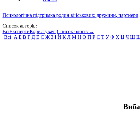
Психологічна підтримка родин військових: дружини, партнери,
Список авторів:
Всі
Експерти
Користувачі
Список блогів →
Всі
А
Б
В
Г
Д
Е
Є
Ж
З
І
Й
К
Л
М
Н
О
П
Р
С
Т
У
Ф
Х
Ц
Ч
Ш
Виба