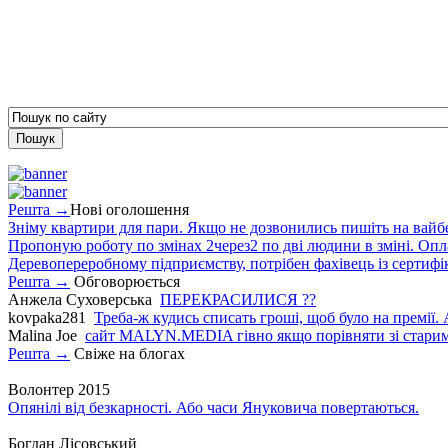
Решта →
Нові оголошення
Зніму квартири для пари. Якщо не дозвонились пишіть на вайб
Пропоную роботу по змінах 2через2 по дві людини в зміні. Опла
Деревопереробному підприємству, потрібен фахівець із сертифіка
Решта →
Обговорюється
Анжела Суховерська
ПЕРЕКРАСИЛИСЯ ??
kovpaka281
Треба-ж кудись списать гроші, щоб було на премії. 
Malina Joe
сайт MALYN.MEDIA гiвно якщо порiвняти зi старим
Решта →
Свіже на блогах
Волонтер 2015
Опянілі від безкарності. Або часи Януковича повертаються.
Богдан Лісовський