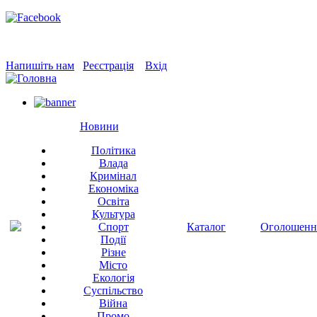
Напишіть нам
Реєстрація
Вхід
Новини
Політика
Влада
Кримінал
Економіка
Освіта
Культура
Спорт
Каталог
Оголошенн
Події
Різне
Місто
Екологія
Суспільство
Війна
Промо