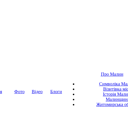
Про Малин
Символіка Ма
Візитівка мі
я
Фото
Відео
Блоги
Історія Мал
Малинщин
Житомирська об