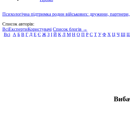
Психологічна підтримка родин військових: дружини, партнери,
Список авторів:
Всі
Експерти
Користувачі
Список блогів →
Всі
А
Б
В
Г
Д
Е
Є
Ж
З
І
Й
К
Л
М
Н
О
П
Р
С
Т
У
Ф
Х
Ц
Ч
Ш
Виба