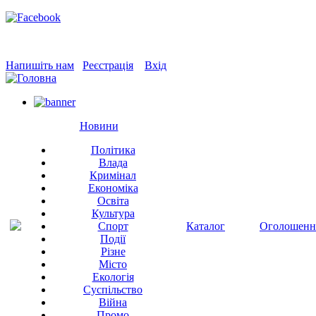
Напишіть нам
Реєстрація
Вхід
Новини
Політика
Влада
Кримінал
Економіка
Освіта
Культура
Спорт
Каталог
Оголошенн
Події
Різне
Місто
Екологія
Суспільство
Війна
Промо