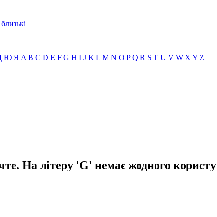
 близькі
Щ
Ю
Я
A
B
C
D
E
F
G
H
I
J
K
L
M
N
O
P
Q
R
S
T
U
V
W
X
Y
Z
чте. На літеру 'G' немає жодного користу