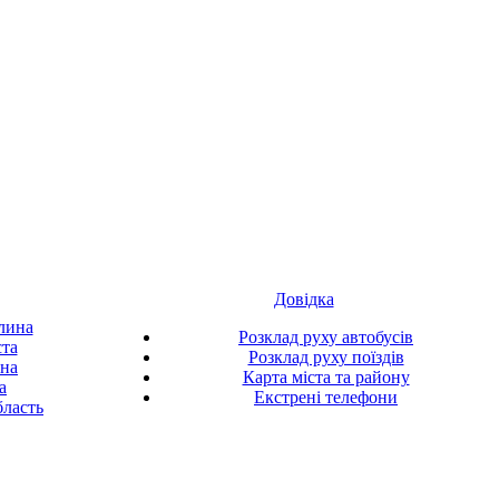
Довідка
лина
Розклад руху автобусів
ста
Розклад руху поїздів
ина
Карта міста та району
а
Екстрені телефони
ласть