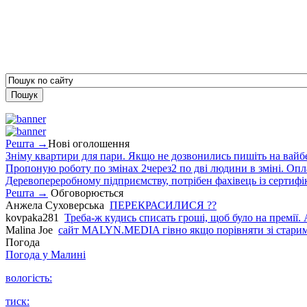
Решта →
Нові оголошення
Зніму квартири для пари. Якщо не дозвонились пишіть на вайб
Пропоную роботу по змінах 2через2 по дві людини в зміні. Опла
Деревопереробному підприємству, потрібен фахівець із сертифіка
Решта →
Обговорюється
Анжела Суховерська
ПЕРЕКРАСИЛИСЯ ??
kovpaka281
Треба-ж кудись списать гроші, щоб було на премії. 
Malina Joe
сайт MALYN.MEDIA гiвно якщо порiвняти зi старим
Погода
Погода у
Малині
вологість:
тиск: