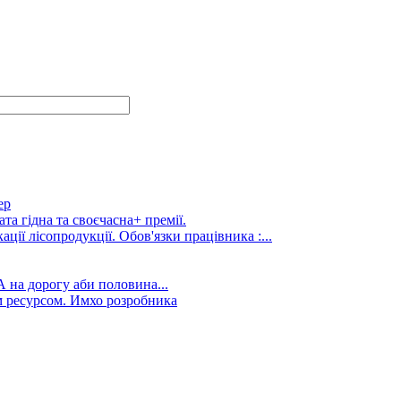
ер
та гідна та своєчасна+ премії.
ції лісопродукції. Обов'язки працівника :...
А на дорогу аби половина...
 ресурсом. Имхо розробника